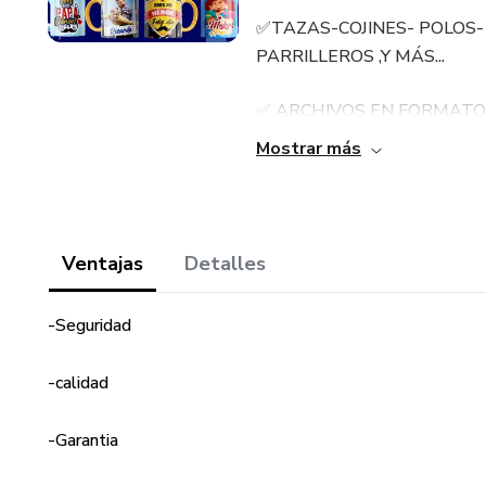
✅TAZAS-COJINES- POLOS
PARRILLEROS ,Y MÁS...
✅ ARCHIVOS EN FORMATOS V
Mostrar más
INCLUYE:
✅TIPOGRAFIA "FUENTE"
Ventajas
Detalles
✅MOCKUPS
-Seguridad
✅VECTORES
✅IMAGENES PNG
-calidad
ENVIO INMEDIATO
-Garantia