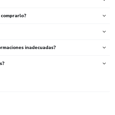
 comprarlo?
ormaciones inadecuadas?
s?