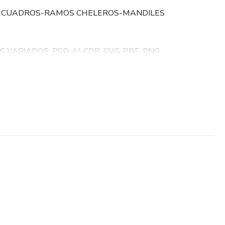
- CUADROS-RAMOS CHELEROS-MANDILES
ARIADOS: PSD, AI, CDR, SVG, PDF, PNG.