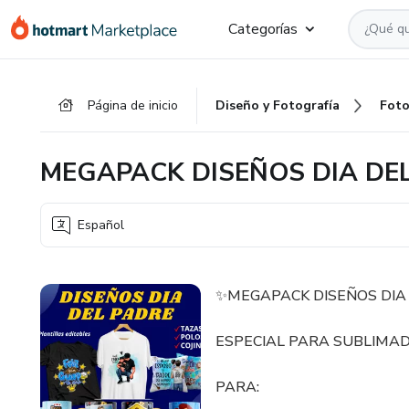
Ir
Ir
Ir
Categorías
al
a
al
contenido
la
pie
principal
página
de
Página de inicio
Diseño y Fotografía
Foto
de
página
pago
MEGAPACK DISEÑOS DIA DE
Español
✨MEGAPACK DISEÑOS DIA
ESPECIAL PARA SUBLIMA
PARA: