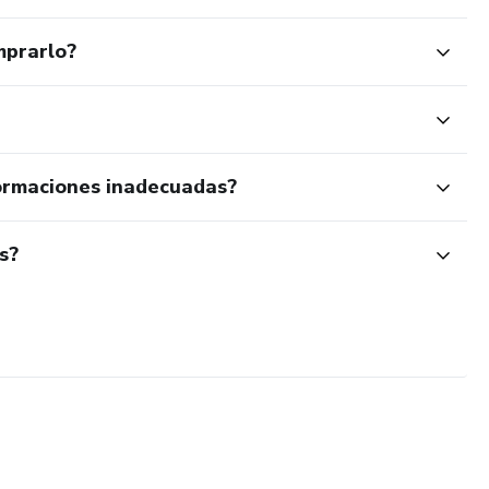
mprarlo?
ormaciones inadecuadas?
s?