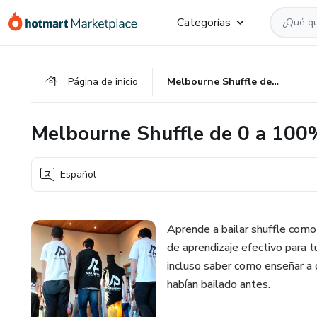
Ir
Ir
Ir
Categorías
al
a
al
contenido
la
pie
principal
página
de
Página de inicio
Melbourne Shuffle de 0 a 100%
de
página
pago
Melbourne Shuffle de 0 a 100
Español
Aprende a bailar shuffle como
de aprendizaje efectivo para 
incluso saber como enseñar a 
habían bailado antes.