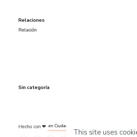
Relaciones
Relación
Sin categoría
en Bogotá
en Amsterdam
en Madrid
en Ciudad de México
Hecho con
❤
en Belo Horizonte