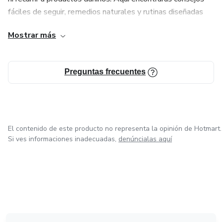
fáciles de seguir, remedios naturales y rutinas diseñadas
para obtener resultados reales. Mi objetivo es ayudarte a
Mostrar más
sentirte segura, feliz y orgullosa de tu cabello,
demostrando que lo natural también puede ser poderoso.
Preguntas frecuentes
El contenido de este producto no representa la opinión de Hotmart.
Si ves informaciones inadecuadas,
denúncialas aquí
en Ciudad de México
en Bogotá
en Amsterdam
en Madrid