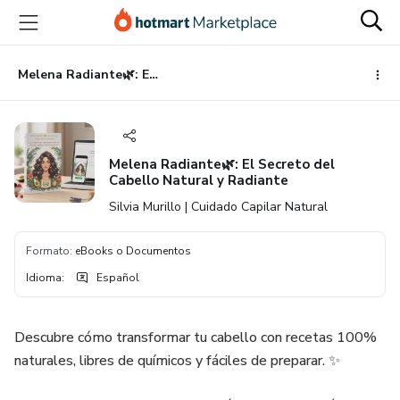
Ir
Ir
Ir
al
a
al
contenido
la
pie
principal
página
de
Melena Radiante🌿: El Secreto del Cabello Natural y Radiante
de
página
pago
Melena Radiante🌿: El Secreto del
Cabello Natural y Radiante
Silvia Murillo | Cuidado Capilar Natural
Formato
:
eBooks o Documentos
Idioma
:
Español
Descubre cómo transformar tu cabello con recetas 100%
naturales, libres de químicos y fáciles de preparar. ✨