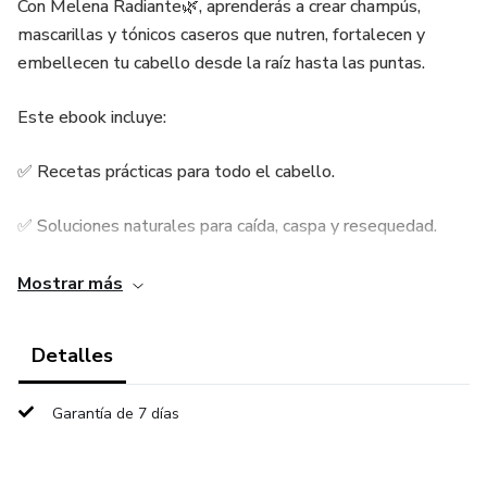
Con Melena Radiante🌿, aprenderás a crear champús,
mascarillas y tónicos caseros que nutren, fortalecen y
embellecen tu cabello desde la raíz hasta las puntas.
Este ebook incluye:
✅ Recetas prácticas para todo el cabello.
✅ Soluciones naturales para caída, caspa y resequedad.
✅ Rutinas semanales y consejos de oro✨ para una melena
Mostrar más
saludable.
Detalles
✅ Guía de aceites, tónicos y técnicas de estilizado natural.
Garantía de 7 días
💖 Ideal para quienes buscan un estilo de vida más
conciente, ecológico y saludable.