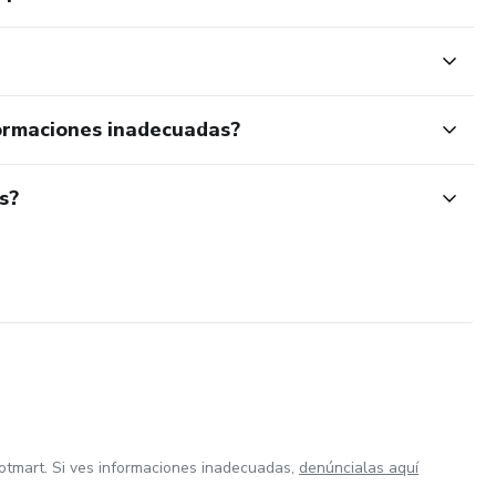
ormaciones inadecuadas?
s?
otmart. Si ves informaciones inadecuadas,
denúncialas aquí