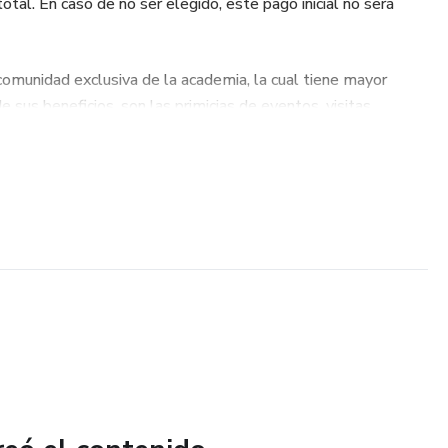
tal. En caso de no ser elegido, este pago inicial no será
munidad exclusiva de la academia, la cual tiene mayor
e sus beneficios, son las primicias de eventos, visitas
s, asesoría con líderes especializados en Real State, y