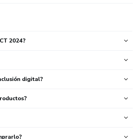
ECT 2024?
clusión digital?
productos?
mprarlo?