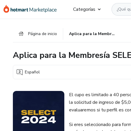
Ir
Ir
Ir
Categorías
al
a
al
contenido
la
pie
principal
página
de
Página de inicio
Aplica para la Membresía SELECT 2024
de
página
pago
Aplica para la Membresía SE
Español
El cupo es limitado a 40 per
la solicitud de ingreso de $5,
evaluaremos si tu perfil es c
Si eres seleccionado para for