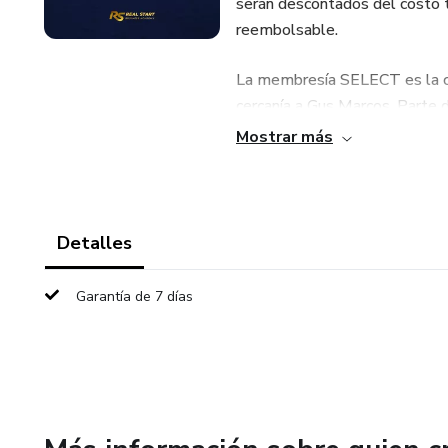
serán descontados del costo to
reembolsable.
La membresía SELECT es la co
cercanía a Gus Marcos. Parte d
exclusivas a desarrollos de Gu
Mostrar más
networking.
Detalles
Garantía de 7 días