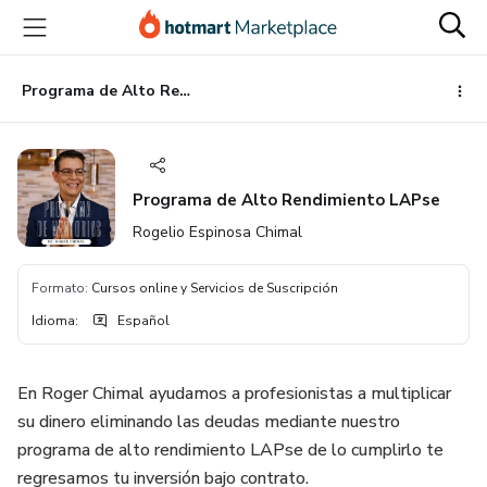
Ir
Ir
Ir
al
a
al
contenido
la
pie
principal
página
de
Programa de Alto Rendimiento LAPse
de
página
pago
Programa de Alto Rendimiento LAPse
Rogelio Espinosa Chimal
Formato
:
Cursos online y Servicios de Suscripción
Idioma
:
Español
En Roger Chimal ayudamos a profesionistas a multiplicar
su dinero eliminando las deudas mediante nuestro
programa de alto rendimiento LAPse de lo cumplirlo te
regresamos tu inversión bajo contrato.