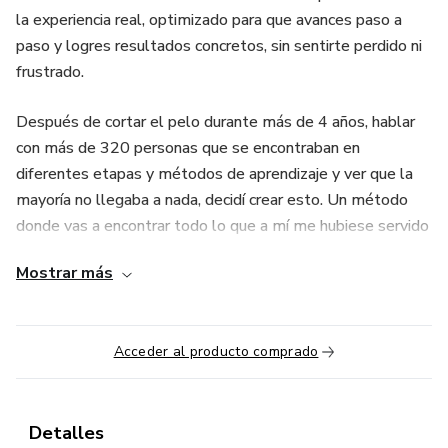
la experiencia real, optimizado para que avances paso a
paso y logres resultados concretos, sin sentirte perdido ni
frustrado.
Después de cortar el pelo durante más de 4 años, hablar
con más de 320 personas que se encontraban en
diferentes etapas y métodos de aprendizaje y ver que la
mayoría no llegaba a nada, decidí crear esto. Un método
donde vas a encontrar todo lo que a mí me hubiese servido
cuando empecé.
Mostrar más
Acá no solo vas a aprender a cortar. Vas a entender qué
hacer desde el día uno, cómo organizar tu proceso, cómo
Acceder al producto comprado
ganar confianza, cómo desarrollar la mentalidad correcta y
cómo empezar a tener clientes reales. Todo desde un
enfoque distinto: más realista, más simple y mucho más
efectivo.
Detalles