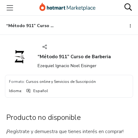
Ir
Ir
Ir
al
a
al
contenido
la
pie
principal
página
de
“Método 911” Curso de Barberia
de
página
pago
“Método 911” Curso de Barberia
Ezequiel Ignacio Noel Eisinger
Formato
:
Cursos online y Servicios de Suscripción
Idioma
:
Español
Producto no disponible
¡Regístrate y demuestra que tienes interés en comprar!