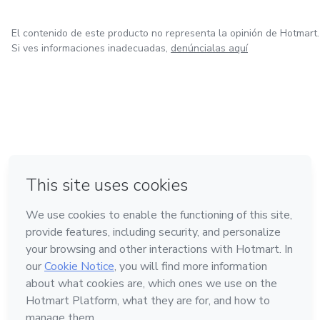
El contenido de este producto no representa la opinión de Hotmart.
Si ves informaciones inadecuadas,
denúncialas aquí
en Ciudad de México
en Bogotá
en Amsterdam
en Madrid
en Belo Horizonte
Hecho con
❤
Conoce Hotmart
Idioma
Español