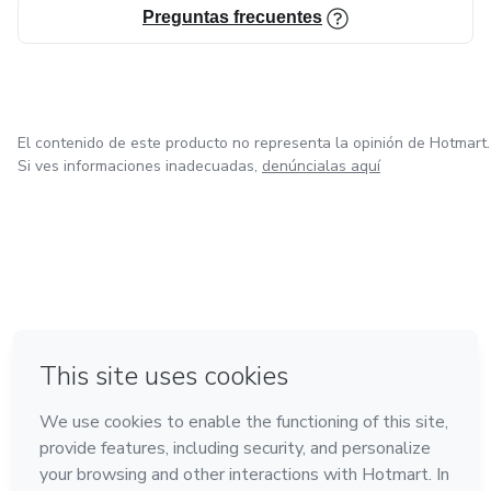
Preguntas frecuentes
El contenido de este producto no representa la opinión de Hotmart.
Si ves informaciones inadecuadas,
denúncialas aquí
en Amsterdam
en Madrid
en Bogotá
Hecho con
❤
en Belo Horizonte
en Ciudad de México