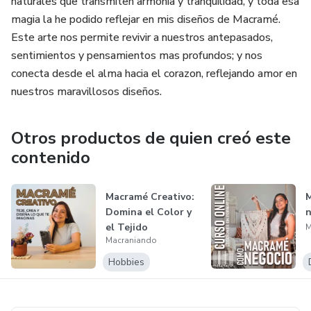
naturales que transmiten armonia y tranquilidad, y toda esa
magia la he podido reflejar en mis diseños de Macramé.
Este arte nos permite revivir a nuestros antepasados,
sentimientos y pensamientos mas profundos; y nos
conecta desde el alma hacia el corazon, reflejando amor en
nuestros maravillosos diseños.
Otros productos de quien creó este
contenido
Macramé Creativo:
Domina el Color y
n
el Tejido
M
Macraniando
Hobbies