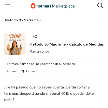
Ir
Ir
Ir
al
a
al
contenido
la
pie
principal
página
de
Método 95 Macramé - Cálculo de Medidas
de
página
pago
Método 95 Macramé - Cálculo de Medidas
Macraniando
Formato
:
Cursos online y Servicios de Suscripción
Idioma
:
Español
¿Te ha pasado que no sabes cuánta cuerda cortar y
terminas desperdiciando material 😩🧵 o quedándote
corta?