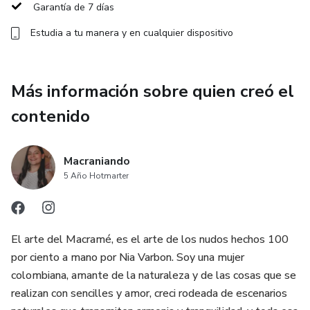
Garantía de 7 días
Además, incluye ejemplos reales, hojas de trabajo y bonos
Estudia a tu manera y en cualquier dispositivo
exclusivos solo disponibles durante la preventa 🎁📥.
Convierte el cálculo en una herramienta a tu favor y teje
Más información sobre quien creó el
con confianza 🧘‍♀️, sin desperdicio y con resultados
profesionales 💪🪢.
contenido
Macraniando
5 Año Hotmarter
El arte del Macramé, es el arte de los nudos hechos 100
por ciento a mano por Nia Varbon. Soy una mujer
colombiana, amante de la naturaleza y de las cosas que se
realizan con sencilles y amor, creci rodeada de escenarios