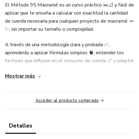
El Método 95 Macramé es un curso práctico ✂️📐 y fácil de
aplicar que te enseña a calcular con exactitud la cantidad
de cuerda necesaria para cualquier proyecto de macramé 🪢
✨, sin importar su tamaño o complejidad.
A través de una metodología clara y probada ✅,
aprenderás a aplicar fórmulas simples 🧠, entender los
factores que influyen en el consumo de cuerda 📏 y adaptar
las medidas según el tipo de nudo, diseño y grosor del hilo
Mostrar más
🔍.
Ya no tendrás que adivinar 🤯 ni depender de tutoriales que
no se ajustan a tu estilo de tejido 🙅‍♀️.
Acceder al producto comprado
Este curso es ideal tanto para tejedoras principiantes como
para emprendedoras que quieren optimizar su tiempo ⏰,
Detalles
materiales 💰 y mejorar sus resultados 🎯.