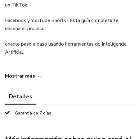
en TikTok,
Facebook y YouTube Shorts? Esta guía completa te
enseña el proceso
exacto paso a paso usando herramientas de Inteligencia
Artificial.
Lo que aprenderás:
Mostrar más
✅ Cómo usar ChatGPT para crear guiones dramáticos de
frutinovelas
Detalles
✅ Cómo generar personajes de frutas con BO3 y
Garantía de 7 días
NanaBanana
✅ El truco del estilo JASON para videos más
cinematográficos