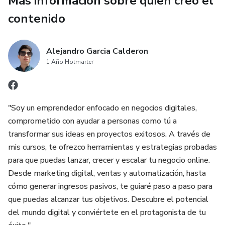
Más información sobre quien creó el
contenido
✅ Cómo animar tus escenas y editarlas en CapCut
✅ La regla de la música para TikTok vs YouTube Shorts
Alejandro Garcia Calderon
1 Año Hotmarter
✅ Cómo agregar el 'Continuará...' que multiplica tus
seguidores
"Soy un emprendedor enfocado en negocios digitales,
Perfecta para creadores de contenido que quieren
comprometido con ayudar a personas como tú a
monetizar con IA.
transformar sus ideas en proyectos exitosos. A través de
mis cursos, te ofrezco herramientas y estrategias probadas
para que puedas lanzar, crecer y escalar tu negocio online.
Desde marketing digital, ventas y automatización, hasta
cómo generar ingresos pasivos, te guiaré paso a paso para
que puedas alcanzar tus objetivos. Descubre el potencial
del mundo digital y conviértete en el protagonista de tu