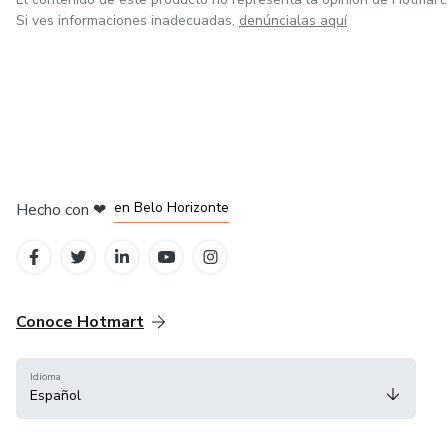
Si ves informaciones inadecuadas,
denúncialas aquí
en Ciudad de México
en Bogotá
en Amsterdam
en Madrid
en Belo Horizonte
Hecho con
❤
Conoce Hotmart
Idioma
Español