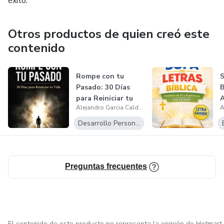
éxito."
Otros productos de quien creó este
contenido
Rompe con tu
S
Pasado: 30 Días
B
para Reiniciar tu
A
Alejandro Garcia Calderon
Vida
d
Desarrollo Personal
Preguntas frecuentes
El contenido de este producto no representa la opinión de Hotmart.