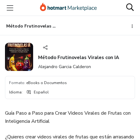
Ir
Ir
Ir
al
a
al
contenido
la
pie
principal
página
de
Método Frutinovelas Virales con IA
de
página
pago
Método Frutinovelas Virales con IA
Alejandro Garcia Calderon
Formato
:
eBooks o Documentos
Idioma
:
Español
Guía Paso a Paso para Crear Videos Virales de Frutas con
Inteligencia Artificial
¿Quieres crear videos virales de frutas que están arrasando