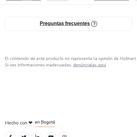
Preguntas frecuentes
El contenido de este producto no representa la opinión de Hotmart.
Si ves informaciones inadecuadas,
denúncialas aquí
en Amsterdam
en Madrid
en Bogotá
Hecho con
❤
en Belo Horizonte
en Ciudad de México