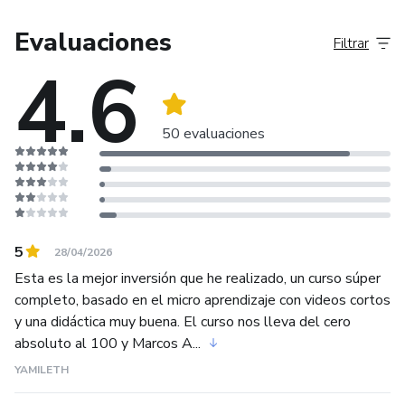
Lanzamientos masivos automatizados cada semana con
MLS
Evaluaciones
Filtrar
4.6
Me encanta ayudar a las personas a emprender en este
mundo digital
50 evaluaciones
5
28/04/2026
Esta es la mejor inversión que he realizado, un curso súper
completo, basado en el micro aprendizaje con videos cortos
y una didáctica muy buena. El curso nos lleva del cero
absoluto al 100 y Marcos A...
YAMILETH