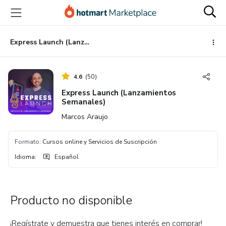
Ir
Ir
Ir
al
a
al
contenido
la
pie
principal
página
de
Express Launch (Lanzamientos Semanales)
de
página
pago
4.6
(
50
)
Express Launch (Lanzamientos
Semanales)
Marcos Araujo
Formato
:
Cursos online y Servicios de Suscripción
Idioma
:
Español
Producto no disponible
¡Regístrate y demuestra que tienes interés en comprar!