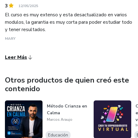
3
12/05/2025
El curso es muy extenso y esta desactualizado en varios
modulos, la garantia es muy corta para poder estudiar todo
y tener resultados.
MARY
Leer Más
Otros productos de quien creó este
contenido
Método Crianza en
C
Calma
v
Marcos Araujo
M
Educación