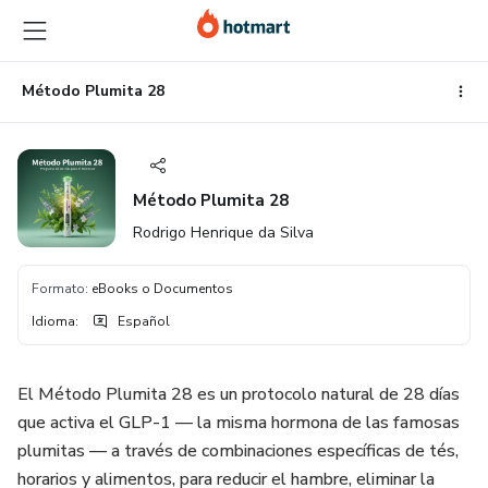
Ir
Ir
Ir
al
a
al
contenido
la
pie
principal
página
de
Método Plumita 28
de
página
pago
Método Plumita 28
Rodrigo Henrique da Silva
Formato
:
eBooks o Documentos
Idioma
:
Español
El Método Plumita 28 es un protocolo natural de 28 días
que activa el GLP-1 — la misma hormona de las famosas
plumitas — a través de combinaciones específicas de tés,
horarios y alimentos, para reducir el hambre, eliminar la