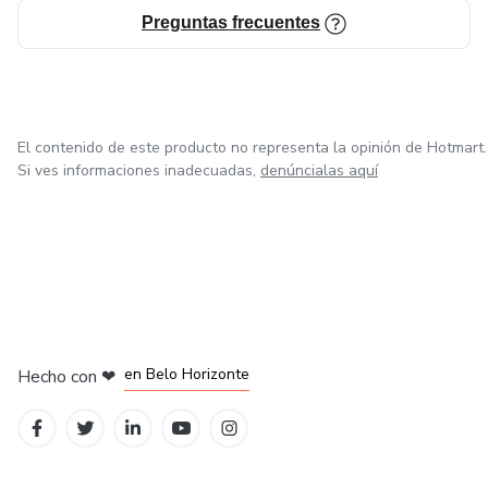
Preguntas frecuentes
El contenido de este producto no representa la opinión de Hotmart.
Si ves informaciones inadecuadas,
denúncialas aquí
en Ciudad de México
en Bogotá
en Amsterdam
en Madrid
en Belo Horizonte
Hecho con
❤