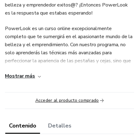
belleza y emprendedor exitos@? ¡Entonces PowerLook
es la respuesta que estabas esperando!
PowerLook es un curso online excepcionalmente
completo que te sumergirá en el apasionante mundo de la
belleza y el emprendimiento. Con nuestro programa, no
solo aprenderás las técnicas más avanzadas para
perfeccionar la apariencia de las pestañas y cejas, sino que
también adquirirás las habilidades esenciales para montar y
Mostrar más
gestionar tu propio negocio de belleza.
Lo que aprenderás:
Acceder al producto comprado
-Lifting de Pestañas: Domina la técnica para elevar y
realzar las pestañas, creando miradas cautivadoras y
naturales que tus clientes adorarán.
Contenido
Detalles