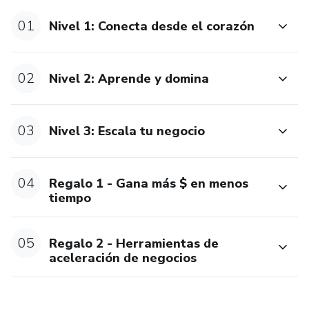
-Rizado de Pestañas: Aprende a dar a las pestañas una
apariencia más larga y expresiva, sin la necesidad de
01
Nivel 1: Conecta desde el corazón
extensiones.
-Visagismo de Cejas: Descubre el arte de dar forma a las
02
Nivel 2: Aprende y domina
cejas para realzar la belleza única de cada rostro, logrando
una armonía perfecta.
03
Nivel 3: Escala tu negocio
-Planchado de Cejas: Transforma las cejas rebeldes en
cejas suaves y definidas, para un look elegante y cómodo.
04
Regalo 1 - Gana más $ en menos
-Tinte de Cejas: Aprende a teñir las cejas de manera
tiempo
segura y profesional, destacando la expresión de los ojos y
el rostro.
05
Regalo 2 - Herramientas de
aceleración de negocios
Más que Belleza, Es Emprendimiento:
Pero PowerLook no se limita a perfeccionar tus