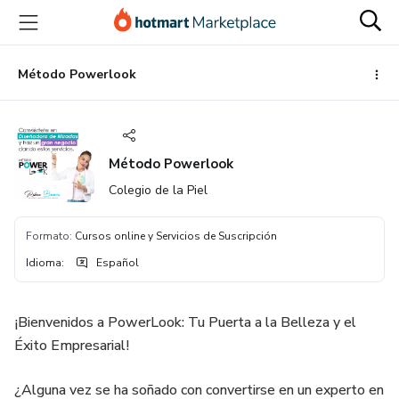
Ir
Ir
Ir
al
a
al
contenido
la
pie
principal
página
de
Método Powerlook
de
página
pago
Método Powerlook
Colegio de la Piel
Formato
:
Cursos online y Servicios de Suscripción
Idioma
:
Español
¡Bienvenidos a PowerLook: Tu Puerta a la Belleza y el
Éxito Empresarial!
¿Alguna vez se ha soñado con convertirse en un experto en