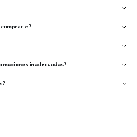
 comprarlo?
ormaciones inadecuadas?
s?