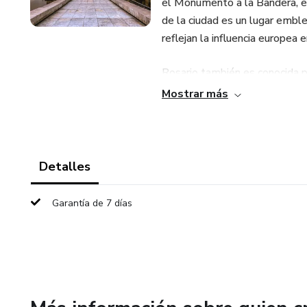
el Monumento a la Bandera, el 
de la ciudad es un lugar embl
reflejan la influencia europea e
Rosario también es conocida po
restaurantes y centros de ent
Mostrar más
festivales culturales a lo larg
turistas y locales por igual.
Detalles
Garantía de 7 días