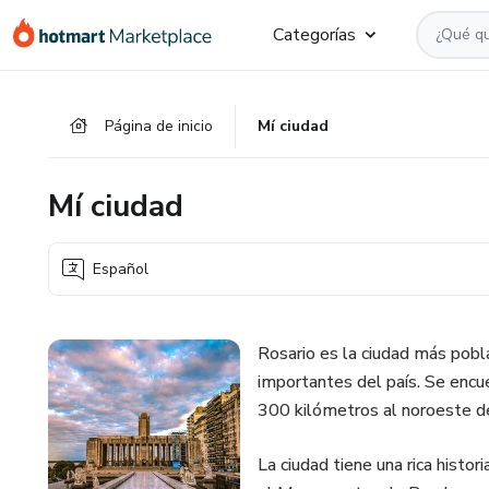
Ir
Ir
Ir
Categorías
al
a
al
contenido
la
pie
principal
página
de
Página de inicio
Mí ciudad
de
página
pago
Mí ciudad
Español
Rosario es la ciudad más pobla
importantes del país. Se encue
300 kilómetros al noroeste d
La ciudad tiene una rica histor