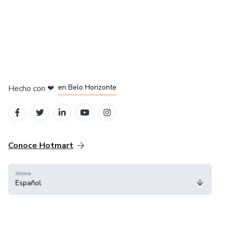
en Ciudad de México
en Bogotá
en Amsterdam
en Madrid
en Belo Horizonte
Hecho con
❤
Conoce Hotmart
Idioma
Español