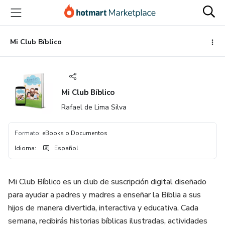
Ir
Ir
Ir
al
a
al
contenido
la
pie
principal
página
de
Mi Club Bíblico
de
página
pago
Mi Club Bíblico
Rafael de Lima Silva
Formato
:
eBooks o Documentos
Idioma
:
Español
Mi Club Bíblico es un club de suscripción digital diseñado
para ayudar a padres y madres a enseñar la Biblia a sus
hijos de manera divertida, interactiva y educativa. Cada
semana, recibirás historias bíblicas ilustradas, actividades