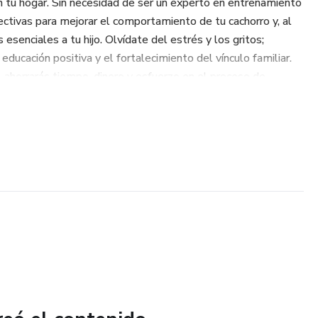
en tu hogar. Sin necesidad de ser un experto en entrenamiento
ectivas para mejorar el comportamiento de tu cachorro y, al
esenciales a tu hijo. Olvídate del estrés y los gritos;
ducación positiva y el fortalecimiento del vínculo familiar.
, ahorrarás tiempo, dinero y esfuerzo en el proceso de
nuevo en la experiencia de tener un perro o simplemente
 y amorosa de manejar esta nueva etapa, esta guía
 hogar. Prepárate para vivir una experiencia enriquecedora
lia, creando recuerdos inolvidables y estableciendo una base
iz y duradera.