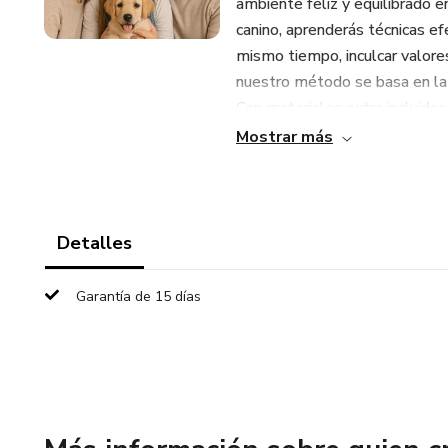
ambiente feliz y equilibrado 
canino, aprenderás técnicas ef
mismo tiempo, inculcar valores 
nuestro método se basa en la e
Con materiales extra incluidos
integración. Ya sea que seas 
Mostrar más
busques una forma organizada
transformará la dinámica de tu
que beneficiará a toda la fami
sólida para una convivencia fel
Detalles
Garantía de 15 días