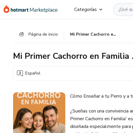
Ir
Ir
Ir
Categorías
al
a
al
contenido
la
pie
principal
página
de
Página de inicio
Mi Primer Cachorro en Familia .
de
página
pago
Mi Primer Cachorro en Familia 
Español
Cómo Enseñar a tu Perro y a t
¿Sueñas con una convivencia a
Primer Cachorro en Familia' es
diseñada especialmente para p