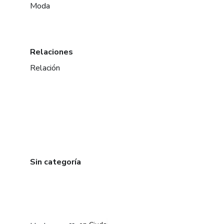
Moda
Relaciones
Relación
Sin categoría
en Bogotá
en Amsterdam
en Madrid
en Ciudad de México