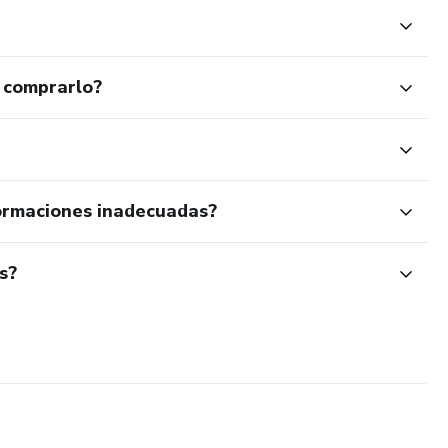
 comprarlo?
ormaciones inadecuadas?
s?