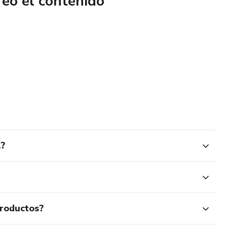
reó el contenido
.?
productos?