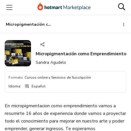
Ir
Ir
Ir
al
a
al
contenido
la
pie
principal
página
de
Micropigmentación como Emprendimiento
de
página
pago
Micropigmentación como Emprendimiento
Sandra Agudelo
Formato
:
Cursos online y Servicios de Suscripción
Idioma
:
Español
En micropigmentacion como emprendimiento vamos a
resumirte 16 años de experiencia donde vamos a proyectar
todo el conocimiento para mejorar en nuestro arte y poder
emprender, generar ingresos. Te esperamos