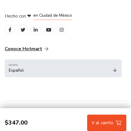
en Bogotá
en Amsterdam
en Madrid
en Ciudad de México
Hecho con
❤
en Belo Horizonte
Conoce Hotmart
Idioma
Español
FAQ
Términos
Privacidad
Cookies
$347.00
Ir al carrito
Hotmart — 2011-2026 © Todos los derechos reservados.