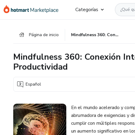
Ir
Ir
Ir
Categorías
al
a
al
contenido
la
pie
principal
página
de
Página de inicio
Mindfulness 360: Conexión Integral para el Bienestar y Productividad
de
página
pago
Mindfulness 360: Conexión Inte
Productividad
Español
En el mundo acelerado y compe
abrumadora de exigencias y dis
cumplir con múltiples respons
un aumento significativo en l