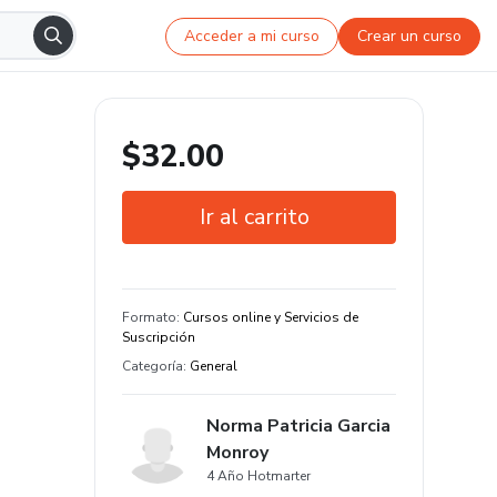
Acceder a mi curso
Crear un curso
$32.00
Ir al carrito
Garantía de 7 días
Estudia a tu manera y en cualquier
Formato
:
Cursos online y Servicios de
dispositivo
Suscripción
Categoría
:
General
Norma Patricia Garcia
Monroy
4 Año Hotmarter