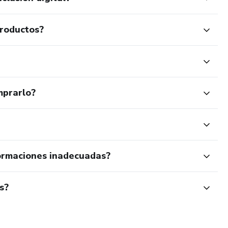
productos?
mprarlo?
ormaciones inadecuadas?
s?