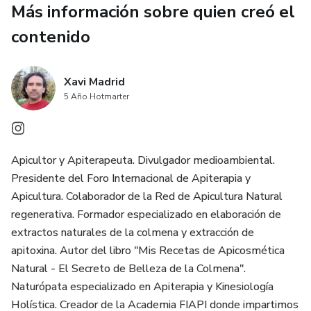
Más información sobre quien creó el
Belleza de la Colmena" en tus manos, tendrás acceso a
una guía completa y detallada para crear tus propias joyas
contenido
de belleza, utilizando ingredientes naturales y respetuosos
con el medio ambiente. ¡No más productos químicos
Xavi Madrid
dañinos para tu piel!
5 Año Hotmarter
¿Qué esperas? Únete a miles de personas que ya han
transformado su rutina de belleza y han logrado resultados
sorprendentes. ¡No pierdas la oportunidad de adquirir este
Apicultor y Apiterapeuta. Divulgador medioambiental.
ebook y disfrutar de una piel radiante y saludable!
Presidente del Foro Internacional de Apiterapia y
Apicultura. Colaborador de la Red de Apicultura Natural
¡Aprovecha nuestra promoción especial y obtén tu copia de
regenerativa. Formador especializado en elaboración de
"Mis Recetas de APICosmética - Los Secretos de Belleza
extractos naturales de la colmena y extracción de
de la Colmena" durante el periodo de preventa por sólo
apitoxina. Autor del libro "Mis Recetas de Apicosmética
10€ (10$).
Natural - El Secreto de Belleza de la Colmena".
Naturópata especializado en Apiterapia y Kinesiología
No te quedes sin este tesoro literario que cambiará tu vida.
Holística. Creador de la Academia FIAPI donde impartimos