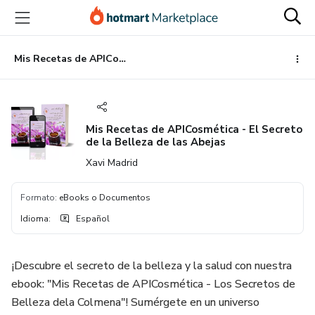
Ir
Ir
Ir
al
a
al
contenido
la
pie
principal
página
de
Mis Recetas de APICosmética - El Secreto de la Belleza de las Abejas
de
página
pago
Mis Recetas de APICosmética - El Secreto
de la Belleza de las Abejas
Xavi Madrid
Formato
:
eBooks o Documentos
Idioma
:
Español
¡Descubre el secreto de la belleza y la salud con nuestra
ebook: "Mis Recetas de APICosmética - Los Secretos de
Belleza dela Colmena"! Sumérgete en un universo