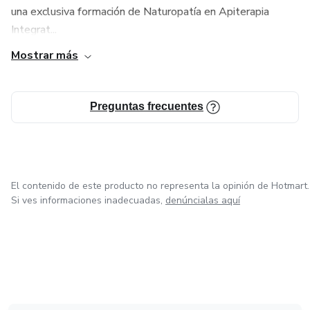
¡No esperes más y embárcate en el fascinante viaje hacia
una exclusiva formación de Naturopatía en Apiterapia
la belleza natural!
Integrat...
Mostrar más
Preguntas frecuentes
El contenido de este producto no representa la opinión de Hotmart.
Si ves informaciones inadecuadas,
denúncialas aquí