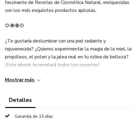
fascinante de Recetas de Cosmética Natural, enriquecidas
con los más exquisitos productos apícolas.
🌻🐝🐝🌻
¿Te gustaría deslumbrar con una piel radiante y
rejuvenecida? ¿Quieres experimentar la magia de la miel, la
propóleos, el polen y la jalea real en tu rutina de belleza?
¡Este ebook te revelará todos los secretos!
Mostrar más
Desde <b>BeeONatura</b> y el <b>Foro Internacional de
Apiterapia y Apicultura</b> hemos recopilado
meticulosamente las recetas más efectivas y exclusivas
Detalles
para tu cuidado personal. Desde mascarillas revitalizantes
hasta bálsamos labiales, hidratantes y exfoliantes. Cada
Garantía de 15 días
página de este libro es un tesoro de conocimiento apícola.
Con "Mis Recetas de APICosmética - Los Secretos de