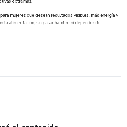
ictivas extremas.
para mujeres que desean resultados visibles, más energía y
on la alimentación, sin pasar hambre ni depender de
7 días
s y sabrosas
a toda la semana
 cetosis
stancia sin esfuerzo