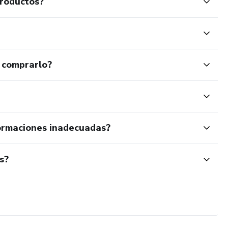
productos?
 comprarlo?
ormaciones inadecuadas?
s?