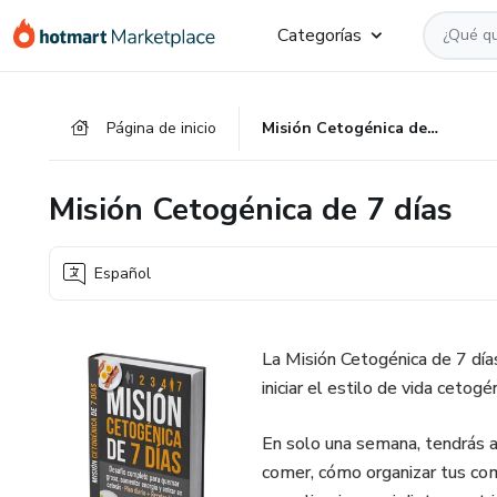
Ir
Ir
Ir
Categorías
al
a
al
contenido
la
pie
principal
página
de
Página de inicio
Misión Cetogénica de 7 días
de
página
pago
Misión Cetogénica de 7 días
Español
La Misión Cetogénica de 7 día
iniciar el estilo de vida cetog
En solo una semana, tendrás 
comer, cómo organizar tus comi