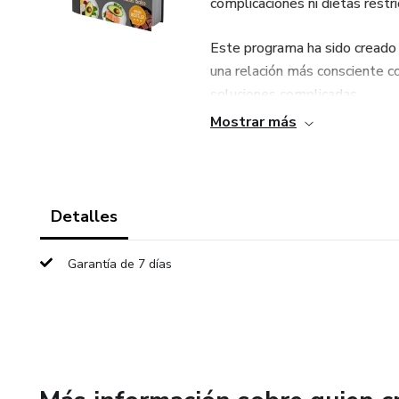
complicaciones ni dietas restr
Este programa ha sido creado 
una relación más consciente c
soluciones complicadas.
Mostrar más
Lo que incluye la Misión:
Plan cetogénico completo de 
Detalles
Menú diario con recetas fácile
Garantía de 7 días
Lista de compras práctica par
Guía paso a paso para iniciar la
Consejos para mantener la con