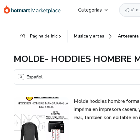
Ir
Ir
Ir
Categorías
al
a
al
contenido
la
pie
principal
página
de
Página de inicio
Música y artes
Artesanía
de
página
pago
MOLDE- HODDIES HOMBRE
Español
Molde hoddies hombre formato
imprima en impresora casera, 
real, también son editable en i