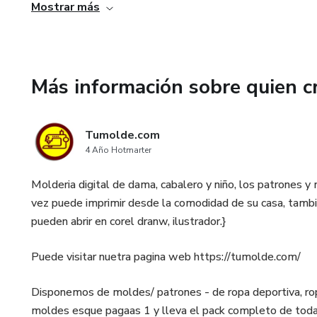
Mostrar más
Coser tus propias prendas
Los moldes los puede imprimir desde la comodidad en cas
Más información sobre quien c
Tumolde.com
4 Año Hotmarter
Molderia digital de dama, cabalero y niño, los patro
vez puede imprimir desde la comodidad de su casa, tambien
pueden abrir en corel dranw, ilustrador.}
Puede visitar nuetra pagina web https://tumolde.com/
Disponemos de moldes/ patrones - de ropa deportiva, ropa
moldes esque pagaas 1 y lleva el pack completo de todas 