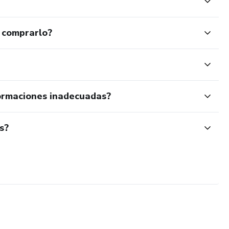
 comprarlo?
ormaciones inadecuadas?
s?