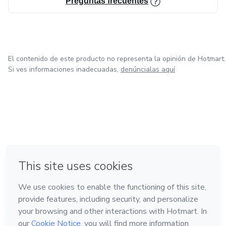
Preguntas frecuentes
El contenido de este producto no representa la opinión de Hotmart.
Si ves informaciones inadecuadas,
denúncialas aquí
en Bogotá
en Amsterdam
en Madrid
en Ciudad de México
Hecho con
❤
en Belo Horizonte
Conoce Hotmart