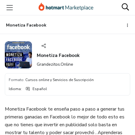
Ir
Ir
Ir
al
a
al
contenido
la
pie
principal
página
de
Monetiza Facebook
de
página
pago
Monetiza Facebook
Grandezitos.Online
Formato
:
Cursos online y Servicios de Suscripción
Idioma
:
Español
Monetiza Facebook te enseña paso a paso a generar tus
primeras ganacias en Facebook lo mejor de todo esto es
que no tienes que invertir en publicidad solo basta en
mostrar tu talento y poder sacar provechó . Aprenderas