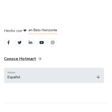
en Ciudad de México
en Bogotá
en Amsterdam
en Madrid
en Belo Horizonte
Hecho con
❤
Conoce Hotmart
Idioma
Español