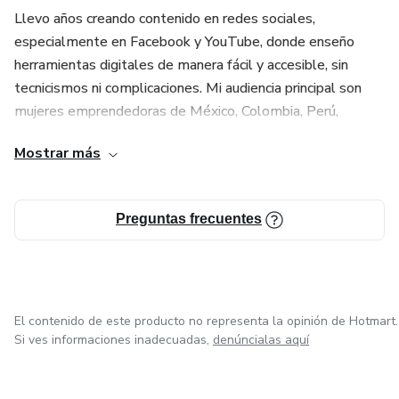
Llevo años creando contenido en redes sociales,
especialmente en Facebook y YouTube, donde enseño
herramientas digitales de manera fácil y accesible, sin
tecnicismos ni complicaciones. Mi audiencia principal son
mujeres emprendedoras de México, Colombia, Perú,
Estados Unidos y toda Latinoamérica que quieren crecer
Mostrar más
digitalmente pero no saben por dónde empezar.
A través de mis cursos y retos prácticos, he acompañado a
Preguntas frecuentes
cientos de mujeres a dar sus primeros pasos con
herramientas como ChatGPT, Gemini, Leonardo AI y más.
Mi filosofía es simple: la IA no es complicada si alguien te
la explica bien. Y eso es exactamente lo que hago.
Bienvenida a mi mundo digital. 🚀
El contenido de este producto no representa la opinión de Hotmart.
Si ves informaciones inadecuadas,
denúncialas aquí