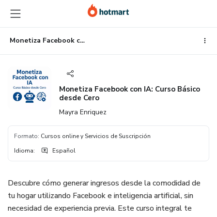
Ir
Ir
Ir
al
a
al
contenido
la
pie
principal
página
de
Monetiza Facebook con IA: Curso Básico desde Cero
de
página
pago
Monetiza Facebook con IA: Curso Básico
desde Cero
Mayra Enriquez
Formato
:
Cursos online y Servicios de Suscripción
Idioma
:
Español
Descubre cómo generar ingresos desde la comodidad de
tu hogar utilizando Facebook e inteligencia artificial, sin
necesidad de experiencia previa. Este curso integral te