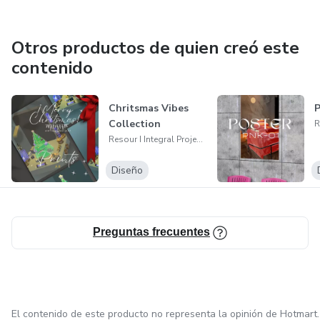
es tu imaginacion.
Otros productos de quien creó este
Trabajaremos visualmente en los efectos de refraccion y
contenido
transparentes.
CONTENIDO DEL CURSO:
Chritsmas Vibes
P
Collection
Resour I Integral Projects
1.Preparando el espacio de trabajo
Diseño
2.Herramientas de trabajo a utilizar
3.Aprendiendo a usar las opciones de materiales
Preguntas frecuentes
4.Render en tiempo real
5. Motion aplicado al Background / fondo del Proyecto
El contenido de este producto no representa la opinión de Hotmart.