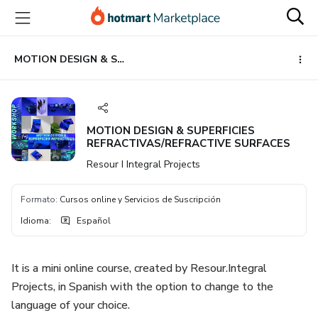
Ir
Ir
Ir
al
a
al
contenido
la
pie
principal
página
de
MOTION DESIGN & SUPERFICIES REFRACTIVAS/REFRACTIVE SURFACES
de
página
pago
MOTION DESIGN & SUPERFICIES
REFRACTIVAS/REFRACTIVE SURFACES
Resour I Integral Projects
Formato
:
Cursos online y Servicios de Suscripción
Idioma
:
Español
It is a mini online course, created by Resour.Integral
Projects, in Spanish with the option to change to the
language of your choice.