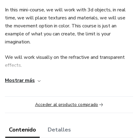
In this mini-course, we will work with 3d objects, in real
time, we will place textures and materials, we will use
the movement option in color. This course is just an
example of what you can create, the limit is your
imagination.
We will work visually on the refractive and transparent
effects.
Mostrar más
COURSE CONTENT:
1.Preparing the workspace
Acceder al producto comprado
2. Work tools to use
3.Learning to use the material options
Contenido
Detalles