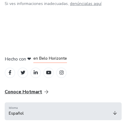
6.Como exportar?
Si ves informaciones inadecuadas,
denúncialas aquí
en Ciudad de México
en Bogotá
en Amsterdam
en Madrid
en Belo Horizonte
Hecho con
❤
Conoce Hotmart
Idioma
Español