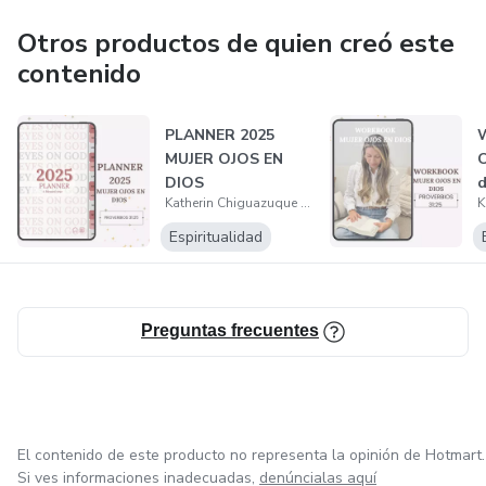
Otros productos de quien creó este
contenido
PLANNER 2025
MUJER OJOS EN
O
DIOS
d
Katherin Chiguazuque Martinez
e
Espiritualidad
Preguntas frecuentes
El contenido de este producto no representa la opinión de Hotmart.
Si ves informaciones inadecuadas,
denúncialas aquí