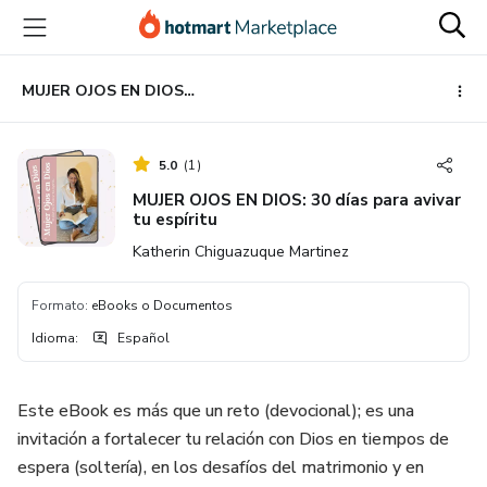
Ir
Ir
Ir
al
a
al
contenido
la
pie
principal
página
de
MUJER OJOS EN DIOS: 30 días para avivar tu espíritu
de
página
pago
5.0
(
1
)
MUJER OJOS EN DIOS: 30 días para avivar
tu espíritu
Katherin Chiguazuque Martinez
Formato
:
eBooks o Documentos
Idioma
:
Español
Este eBook es más que un reto (devocional); es una
invitación a fortalecer tu relación con Dios en tiempos de
espera (soltería), en los desafíos del matrimonio y en