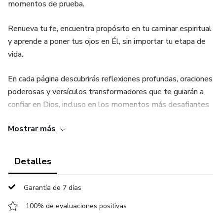
momentos de prueba.
Renueva tu fe, encuentra propósito en tu caminar espiritual
y aprende a poner tus ojos en Él, sin importar tu etapa de
vida.
En cada página descubrirás reflexiones profundas, oraciones
poderosas y versículos transformadores que te guiarán a
confiar en Dios, incluso en los momentos más desafiantes
de tu vida.
Mostrar más
🎁 BONUS EXCLUSIVO:
Detalles
Incluye una Guía de Herramientas de Oración Descargable,
diseñada para ayudarte a orar con constancia,
Garantía de 7 días
transformando tus momentos con Dios en poderosas
experiencias de fe.
100% de evaluaciones positivas