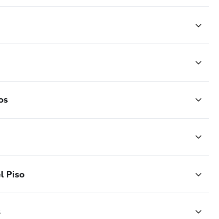
os
l Piso
s