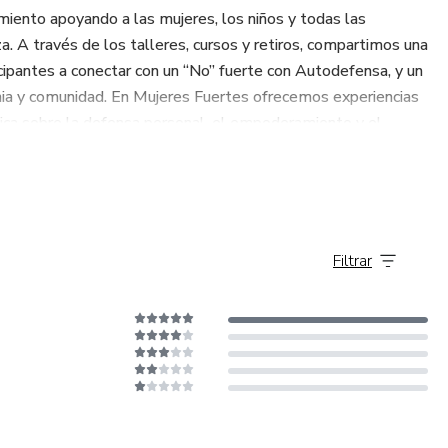
ento apoyando a las mujeres, los niños y todas las
za. A través de los talleres, cursos y retiros, compartimos una
cipantes a conectar con un “No” fuerte con Autodefensa, y un
onia y comunidad. En Mujeres Fuertes ofrecemos experiencias
ica sobre la defensa personal, el empoderamiento y el
Filtrar