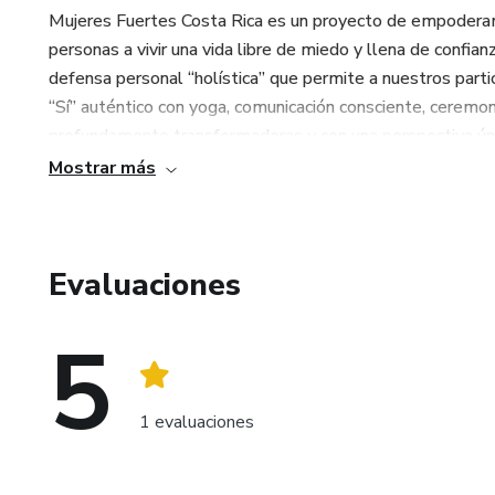
Mujeres Fuertes Costa Rica es un proyecto de empoderami
personas a vivir una vida libre de miedo y llena de confian
defensa personal “holística” que permite a nuestros parti
“Sí” auténtico con yoga, comunicación consciente, cerem
profundamente transformadoras y con una perspectiva ún
aprendizaje.
Mostrar más
Evaluaciones
5
1 evaluaciones