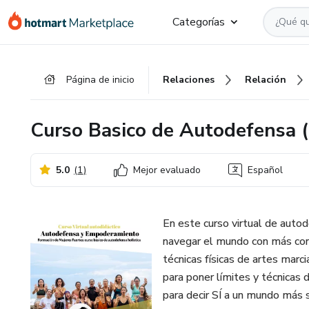
Ir
Ir
Ir
Categorías
al
a
al
contenido
la
pie
principal
página
de
Página de inicio
Relaciones
Relación
de
página
pago
Curso Basico de Autodefensa (
5.0
(
1
)
Mejor evaluado
Español
En este curso virtual de autod
navegar el mundo con más con
técnicas físicas de artes marc
para poner límites y técnicas
para decir SÍ a un mundo más 