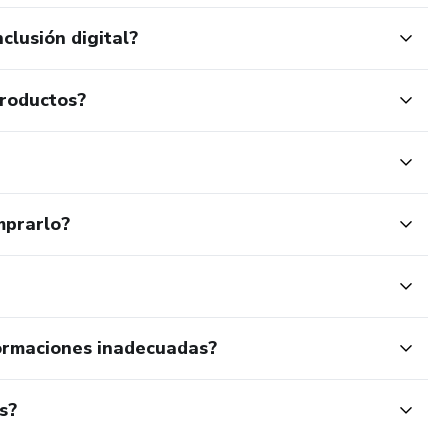
clusión digital?
productos?
mprarlo?
ormaciones inadecuadas?
s?