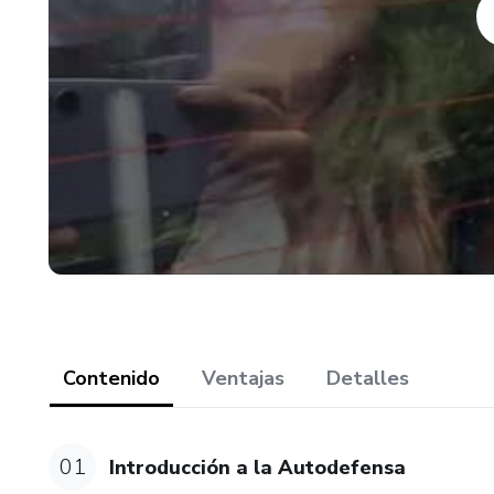
Te mereces sentirte bien en l
curso es darte las herramient
potencial y te sientas aún M
La Autodefensa y Empoderami
más que cuerpos y tenemos qu
En éste taller vamos a trabaj
nos espera más allá del miedo
Contenido
Ventajas
Detalles
01
Introducción a la Autodefensa