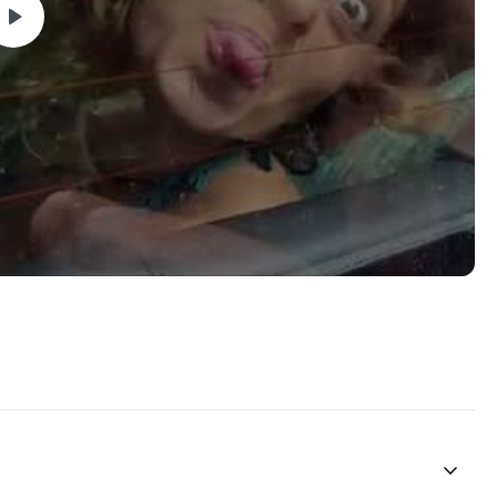
a calle, en tu casa y en tu cuerpo. Lo que buscamos en este
as para que te sientas más seguro, explores a fondo tu
ÁS empoderado.
ento no es solo para defender nuestros cuerpos: somos
e proteger nuestros corazones, almas, espíritus y mentes.
ar nuestro NO, empoderar nuestro SÍ y explorar la vida que
.