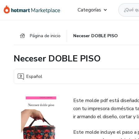
Ir
Ir
Ir
Categorías
al
a
al
contenido
la
pie
principal
página
de
Página de inicio
Neceser DOBLE PISO
de
página
pago
Neceser DOBLE PISO
Español
Este molde pdf está diseñado 
con tu impresora doméstica tam
ir armando el diseño, cortar y
Este molde incluye el paso a