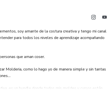
mentos, soy amante de la costura creativa y tengo mi canal
ntender para todos los niveles de aprendizaje acompañando
personas que aman coser.
zar Molderia, como lo hago yo de manera simple y sin tantas
rones…
tiva, es un bundle donde todos mis moldes y cursos están
or ser parte. !!!