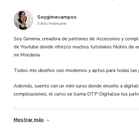
Soygimecampos
3 Año Hotmarter
Soy Gimena, creadora de patrones de Accesorios y comple
de Youtube donde ofrezco muchos tutoriales fáciles de e
mi Molderia.
Todos mis diseños son modernos y aptos para todas las 
Además, cuento con un mini curso donde enseño a digitali
complicaciones, el curso se llama DTP Digitaliza tus pat
También tengo un ebook que se llama Kit de costura crea
en ese ebook.
Mostrar más
Espero que disfrutes de mis moldes y mis videos, gracias p