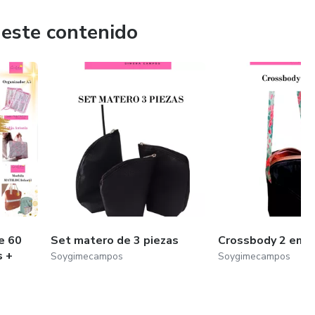
 este contenido
e 60
Set matero de 3 piezas
Crossbody 2 en 1
s +
Soygimecampos
Soygimecampos