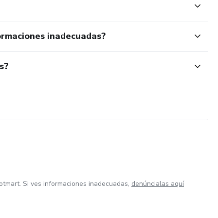
ormaciones inadecuadas?
s?
otmart. Si ves informaciones inadecuadas,
denúncialas aquí