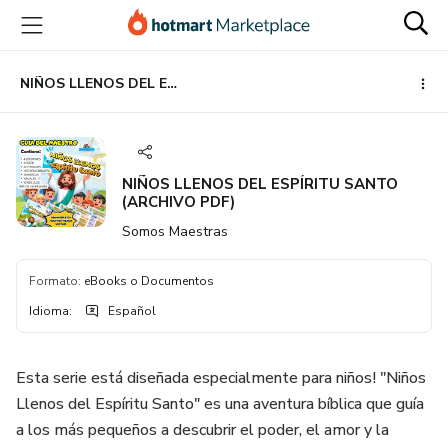
Ir
Ir
Ir
al
a
al
contenido
la
pie
principal
página
de
NIÑOS LLENOS DEL ESPÍRITU SANTO (ARCHIVO PDF)
de
página
pago
NIÑOS LLENOS DEL ESPÍRITU SANTO
(ARCHIVO PDF)
Somos Maestras
Formato
:
eBooks o Documentos
Idioma
:
Español
Esta serie está diseñada especialmente para niños! "Niños
Llenos del Espíritu Santo" es una aventura bíblica que guía
a los más pequeños a descubrir el poder, el amor y la