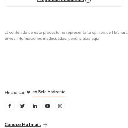
El contenido de este producto no representa la opinión de Hotmart.
Si ves informaciones inadecuadas,
denúncialas aquí
en Ciudad de México
en Bogotá
en Amsterdam
en Madrid
en Belo Horizonte
Hecho con
❤
Conoce Hotmart