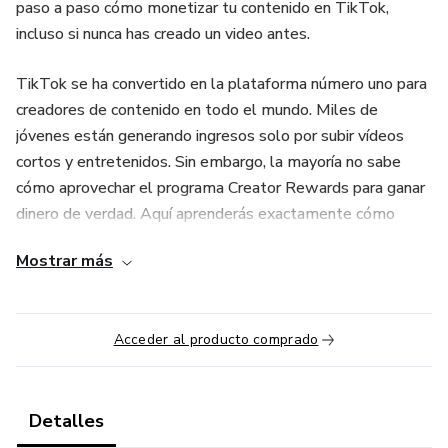
paso a paso cómo monetizar tu contenido en TikTok,
incluso si nunca has creado un video antes.
TikTok se ha convertido en la plataforma número uno para
creadores de contenido en todo el mundo. Miles de
jóvenes están generando ingresos solo por subir vídeos
cortos y entretenidos. Sin embargo, la mayoría no sabe
cómo aprovechar el programa Creator Rewards para ganar
dinero de verdad. Aquí aprenderás exactamente cómo
hacerlo.
Mostrar más
🔥 ¿Qué aprenderás en este curso?
✅ Cómo funciona el Programa Creator Rewards y cómo
Acceder al producto comprado
calificar para ganar dinero.
✅ Qué tipo de contenido crea más ingresos (¡no necesitas
Detalles
bailar ni ser famoso!).