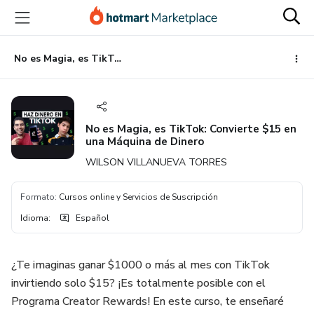
Ir
Ir
Ir
al
a
al
contenido
la
pie
principal
página
de
No es Magia, es TikTok: Convierte $15 en una Máquina de Dinero
de
página
pago
No es Magia, es TikTok: Convierte $15 en
una Máquina de Dinero
WILSON VILLANUEVA TORRES
Formato
:
Cursos online y Servicios de Suscripción
Idioma
:
Español
¿Te imaginas ganar $1000 o más al mes con TikTok
invirtiendo solo $15? ¡Es totalmente posible con el
Programa Creator Rewards! En este curso, te enseñaré