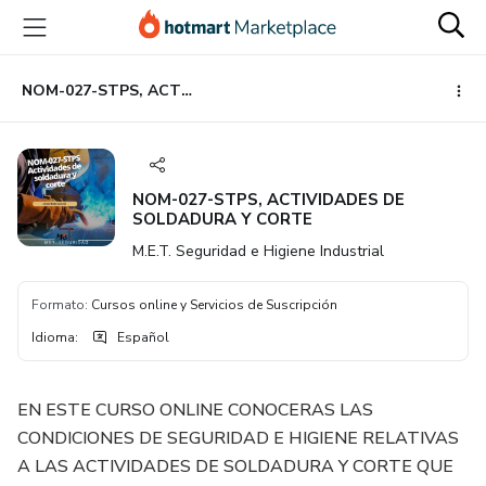
Ir
Ir
Ir
al
a
al
contenido
la
pie
principal
página
de
NOM-027-STPS, ACTIVIDADES DE SOLDADURA Y CORTE
de
página
pago
NOM-027-STPS, ACTIVIDADES DE
SOLDADURA Y CORTE
M.E.T. Seguridad e Higiene Industrial
Formato
:
Cursos online y Servicios de Suscripción
Idioma
:
Español
EN ESTE CURSO ONLINE CONOCERAS LAS
CONDICIONES DE SEGURIDAD E HIGIENE RELATIVAS
A LAS ACTIVIDADES DE SOLDADURA Y CORTE QUE