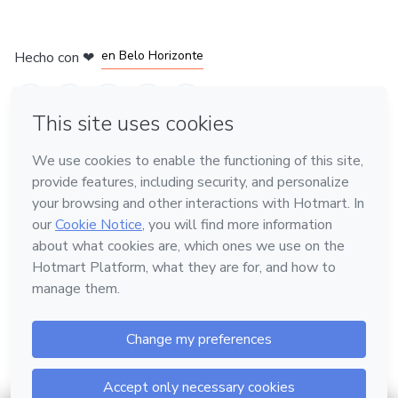
en Ciudad de México
en Bogotá
en Amsterdam
en Madrid
en Belo Horizonte
Hecho con
❤
Conoce Hotmart
Idioma
Español
FAQ
Términos
Privacidad
Cookies