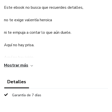
Este ebook no busca que recuerdes detalles,
no te exige valentía heroica
ni te empuja a contar lo que aún duele.
Aquí no hay prisa.
Aquí no hay juicio.
Mostrar más
Aquí no hay obligación de sanar.
Detalles
Este material es un espacio de acompañamiento personal,
escrito para ser leído con pausas, con agua cerca, con
respiraciones profundas.
Garantía de 7 días
Si en algún momento necesitas detenerte, hazlo.