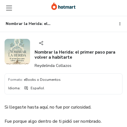
Ir
Ir
Ir
al
a
al
contenido
la
pie
principal
página
de
Nombrar la Herida: el primer paso para volver a habitarte
de
página
pago
Nombrar la Herida: el primer paso para
volver a habitarte
Reydelinda Collazos
Formato
:
eBooks o Documentos
Idioma
:
Español
Si llegaste hasta aquí, no fue por curiosidad.
Fue porque algo dentro de ti pidió ser nombrado.