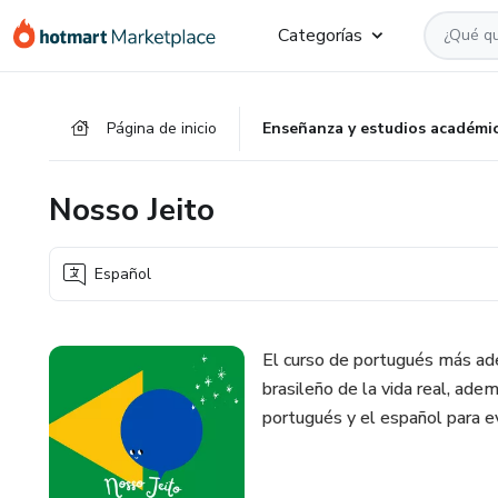
Ir
Ir
Ir
Categorías
al
a
al
contenido
la
pie
principal
página
de
Página de inicio
Enseñanza y estudios académi
de
página
pago
Nosso Jeito
Español
El curso de portugués más ad
brasileño de la vida real, ade
portugués y el español para ev