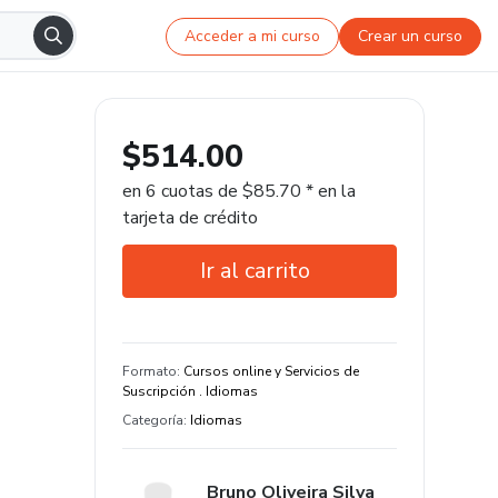
Acceder a mi curso
Crear un curso
$514.00
en 6 cuotas de $85.70 * en la
tarjeta de crédito
Ir al carrito
Garantía de 7 días
Estudia a tu manera y en cualquier
Formato
:
Cursos online y Servicios de
dispositivo
Suscripción . Idiomas
Categoría
:
Idiomas
Bruno Oliveira Silva