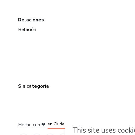
Relaciones
Relación
Sin categoría
en Bogotá
en Amsterdam
en Madrid
en Ciudad de México
Hecho con
❤
en Belo Horizonte