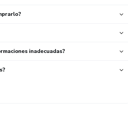
mprarlo?
ormaciones inadecuadas?
s?