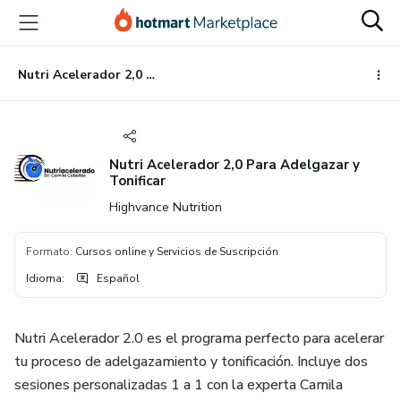
Ir
Ir
Ir
al
a
al
contenido
la
pie
principal
página
de
Nutri Acelerador 2,0 Para Adelgazar y Tonificar
de
página
pago
Nutri Acelerador 2,0 Para Adelgazar y
Tonificar
Highvance Nutrition
Formato
:
Cursos online y Servicios de Suscripción
Idioma
:
Español
Nutri Acelerador 2.0 es el programa perfecto para acelerar
tu proceso de adelgazamiento y tonificación. Incluye dos
sesiones personalizadas 1 a 1 con la experta Camila