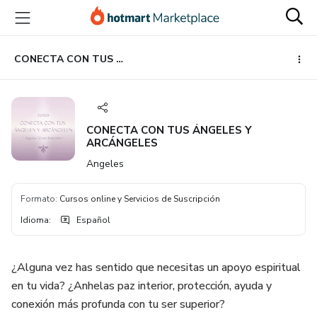
Ir
Ir
Ir
al
a
al
contenido
la
pie
principal
página
de
CONECTA CON TUS ÁNGELES Y ARCÁNGELES
de
página
pago
CONECTA CON TUS ÁNGELES Y
ARCÁNGELES
Angeles
Formato
:
Cursos online y Servicios de Suscripción
Idioma
:
Español
¿Alguna vez has sentido que necesitas un apoyo espiritual
en tu vida? ¿Anhelas paz interior, protección, ayuda y
conexión más profunda con tu ser superior?