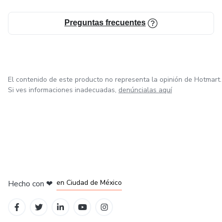
a tu ángel de la guarda y a conectarte con él como lo harías
con un amigo. Esto te permitirá recibir orientación y apoyo
Preguntas frecuentes
siempre que lo necesites.
El contenido de este producto no representa la opinión de Hotmart.
Si ves informaciones inadecuadas,
denúncialas aquí
en Bogotá
en Amsterdam
en Madrid
en Ciudad de México
Hecho con
❤
en Belo Horizonte