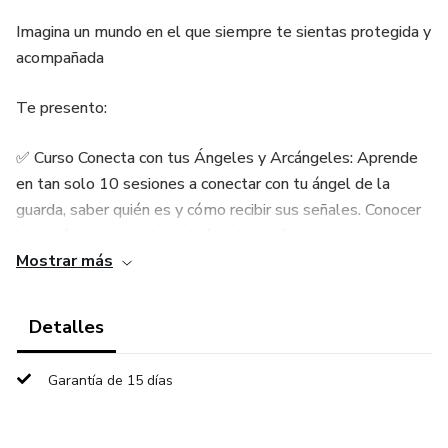
Imagina un mundo en el que siempre te sientas protegida y
acompañada
Te presento:
✅ Curso Conecta con tus Ángeles y Arcángeles: Aprende
en tan solo 10 sesiones a conectar con tu ángel de la
guarda, saber quién es y cómo recibir sus señales. Conocer
la misión concreta de cada ángel y arcángel para poder
Mostrar más
comunicarte con ellos según lo que necesites. Sentirte
acompañada y guiada.
Detalles
✅ Además te llevas de regalo el acceso exclusivo a la
sesión VIP en directo que tendremos a finales de
Garantía de 15 días
septiembre para que puedas contarme todo lo que estás
sintiendo y viviendo y cualquier inquietud que te pueda
haber surgido.