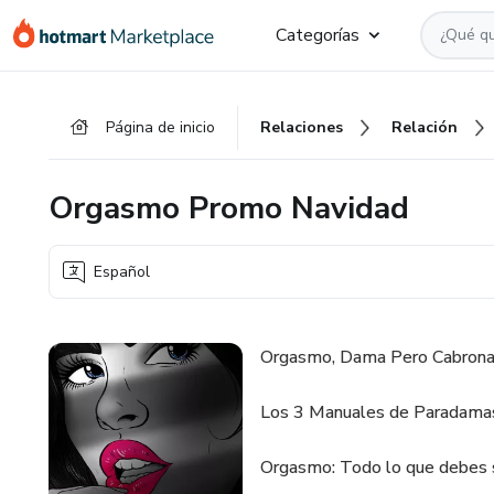
Ir
Ir
Ir
Categorías
al
a
al
contenido
la
pie
principal
página
de
Página de inicio
Relaciones
Relación
de
página
pago
Orgasmo Promo Navidad
Español
Orgasmo, Dama Pero Cabrona
Los 3 Manuales de Paradamasl
Orgasmo: Todo lo que debes s