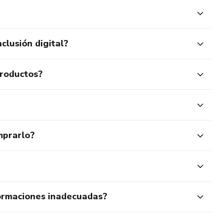
clusión digital?
productos?
mprarlo?
ormaciones inadecuadas?