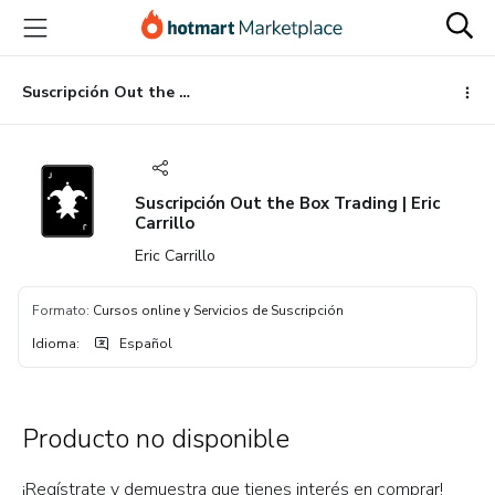
Ir
Ir
Ir
al
a
al
contenido
la
pie
principal
página
de
Suscripción Out the Box Trading | Eric Carrillo
de
página
pago
Suscripción Out the Box Trading | Eric
Carrillo
Eric Carrillo
Formato
:
Cursos online y Servicios de Suscripción
Idioma
:
Español
Producto no disponible
¡Regístrate y demuestra que tienes interés en comprar!