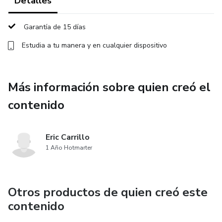
Esta comunidad/club está para dar a conocer todo esto y
Detalles
cómo lo aplico yo.
Garantía de 15 días
Entre otras cosas en esta comunidad encontrarás:
Estudia a tu manera y en cualquier dispositivo
- Operativa en directo de la apertura americana
Más información sobre quien creó el
- Conocer todo el trading que hago, tanto en la sesión de
Londres como en Nueva York
contenido
- Una clase a la semana sobre trucos, fondeos, gestión de
Eric Carrillo
riesgo, estilos de trading, estrategias, etc.
1 Año Hotmarter
- Charlas de invitados especiales
- Sorteos
Otros productos de quien creó este
contenido
- Personas y contactos con tus mismas ambiciones