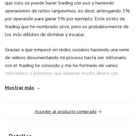
que solo se puede hacer trading con eso y haciendo
operaciones de ratios larguísimos, es decir, arriesgando 1%
por operación para ganar 5% por ejemplo. Este estilo de
trading que he nombrado sirve, pero es probablemente de
los más difíciles de dominar y escalar.
Gracias a que empecé en redes sociales haciendo una serie
de videos documentando mi proceso hasta ser millonario
con el trading he conocido y me he formado de varios
millonarios o personas que generan mucho dinero con
trading y he descubierto mucho "mundillo" del trading no
Mostrar más
conocido, estilos de trading y estrategias mucho más
eficientes, trucos y formas de escalar de una forma
bastante exponencial y formas de sacarle dinero al
Acceder al producto comprado
mercado de forma profesional o también válida de forma
simple.