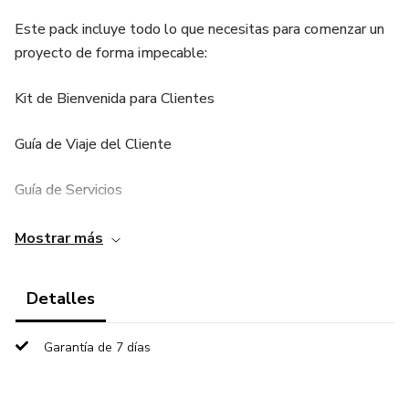
Este pack incluye todo lo que necesitas para comenzar un
proyecto de forma impecable:
Kit de Bienvenida para Clientes
Guía de Viaje del Cliente
Guía de Servicios
Cronograma de Entregas
Mostrar más
Beneficios reales:
Detalles
✔ Alinea expectativas
Garantía de 7 días
✔ Muestra tu metodología