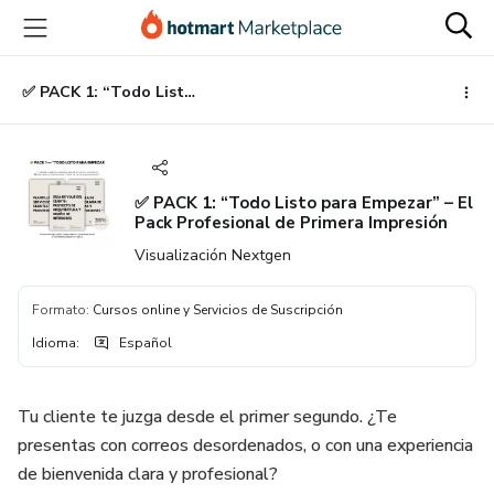
Ir
Ir
Ir
al
a
al
contenido
la
pie
principal
página
de
✅ PACK 1: “Todo Listo para Empezar” – El Pack Profesional de Primera Impresión
de
página
pago
✅ PACK 1: “Todo Listo para Empezar” – El
Pack Profesional de Primera Impresión
Visualización Nextgen
Formato
:
Cursos online y Servicios de Suscripción
Idioma
:
Español
Tu cliente te juzga desde el primer segundo. ¿Te
presentas con correos desordenados, o con una experiencia
de bienvenida clara y profesional?