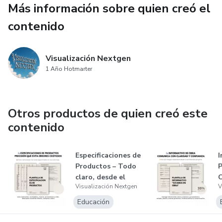
✔ Deja claro lo que incluye (y lo que no)
Más información sobre quien creó el
contenido
✔ Genera confianza desde la primera reunión
Preséntate como un estudio de alto nivel sin tener que
Visualización Nextgen
explicarlo.
1 Año Hotmarter
Otros productos de quien creó este
contenido
Especificaciones de
I
Productos – Todo
P
claro, desde el
C
Visualización Nextgen
V
inicio
s
Educación