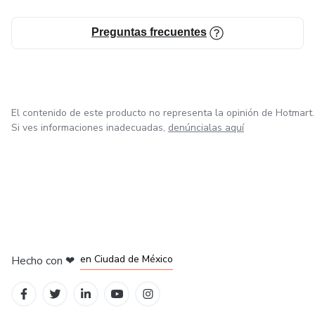
Preguntas frecuentes
El contenido de este producto no representa la opinión de Hotmart.
Si ves informaciones inadecuadas,
denúncialas aquí
en Bogotá
en Amsterdam
en Madrid
en Ciudad de México
Hecho con
❤
en Belo Horizonte