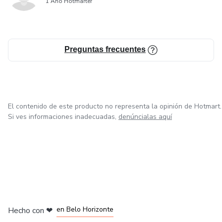
1 Año Hotmarter
Preguntas frecuentes
El contenido de este producto no representa la opinión de Hotmart.
Si ves informaciones inadecuadas,
denúncialas aquí
en Ciudad de México
en Bogotá
en Amsterdam
en Madrid
en Belo Horizonte
Hecho con
❤