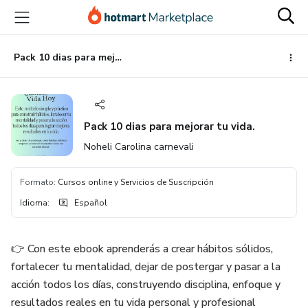
Ir
Ir
Ir
al
a
al
contenido
la
pie
principal
página
de
Pack 10 dias para mejorar tu vida.
de
página
pago
Pack 10 dias para mejorar tu vida.
Noheli Carolina carnevali
Formato
:
Cursos online y Servicios de Suscripción
Idioma
:
Español
👉 Con este ebook aprenderás a crear hábitos sólidos,
fortalecer tu mentalidad, dejar de postergar y pasar a la
acción todos los días, construyendo disciplina, enfoque y
resultados reales en tu vida personal y profesional