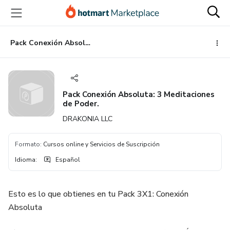
Ir
Ir
Ir
al
a
al
contenido
la
pie
principal
página
de
Pack Conexión Absoluta: 3 Meditaciones de Poder.
de
página
pago
Pack Conexión Absoluta: 3 Meditaciones
de Poder.
DRAKONIA LLC
Formato
:
Cursos online y Servicios de Suscripción
Idioma
:
Español
Esto es lo que obtienes en tu Pack 3X1: Conexión
Absoluta