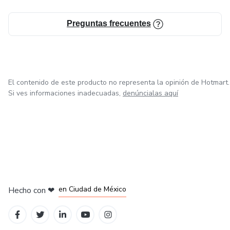
Preguntas frecuentes
El contenido de este producto no representa la opinión de Hotmart.
Si ves informaciones inadecuadas,
denúncialas aquí
en Bogotá
en Amsterdam
en Madrid
en Ciudad de México
Hecho con
❤
en Belo Horizonte