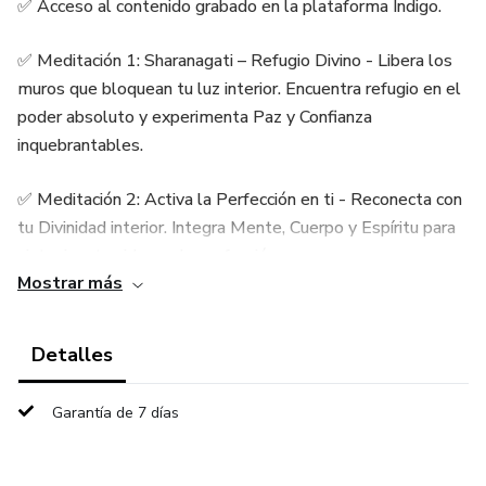
✅ Acceso al contenido grabado en la plataforma Índigo.
✅ Meditación 1: Sharanagati – Refugio Divino - Libera los
muros que bloquean tu luz interior. Encuentra refugio en el
poder absoluto y experimenta Paz y Confianza
inquebrantables.
✅ Meditación 2: Activa la Perfección en ti - Reconecta con
tu Divinidad interior. Integra Mente, Cuerpo y Espíritu para
sintonizar tu vida con la perfección que ya eres.
Mostrar más
✅ Meditación 3: Activa la Riqueza en ti - Abre las puertas
de la prosperidad. Manifiesta riqueza desde una conexión
Detalles
profunda con tu esencia.
Garantía de 7 días