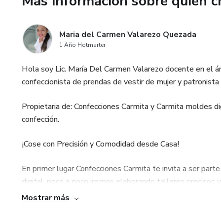
Más información sobre quien c
Rayón, viscosa, crepé liviano, 
leve stretch.
Maria del Carmen Valarezo Quezada
1 Año Hotmarter
💡 Ideal para:
Hola soy Lic. María Del Carmen Valarezo docente en el ár
• Emprendedoras de moda
confeccionista de prendas de vestir de mujer y patronista
• Costureras y modistas
Propietaria de: Confecciones Carmita y Carmita moldes di
confección.
• Talleres de confección
¡Cose con Precisión y Comodidad desde Casa!
• Producción para venta o uso
En primer lugar Confecciones Carmita te invita a ser part
🎯 Con este pack podrás crear
digital, poco a poco iremos elaborando talleres precisos 
para el día a día o colecciones
satures con tanta información, estos talleres los podrán
Mostrar más
desde cero, medio o avanzado.
👉 ¡Descárgalo ahora y comien