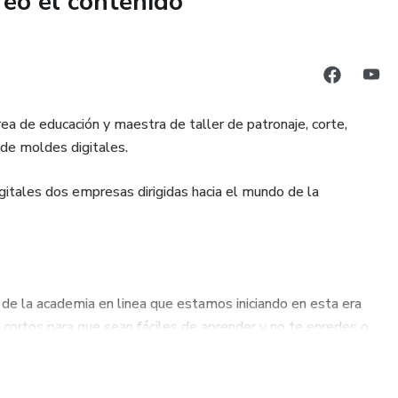
reó el contenido
popelina suave, chalis y cualquier tela de tejido plano o con un
ea de educación y maestra de taller de patronaje, corte,
 de moldes digitales.
gitales dos empresas dirigidas hacia el mundo de la
 personal
e de la academia en linea que estamos iniciando en esta era
 vestidos frescos, cómodos y con excelente calce, perfectos
y cortos para que sean fáciles de aprender y no te enredes o
 comerciales.
 realizar mujeres y hombres que deseen aprender costura
za a crear vestidos que se venden solos!