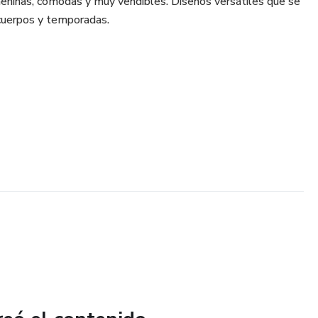
eninas, cómodas y muy vendibles. Diseños versátiles que se
 cuerpos y temporadas.
dernos y atemporales
ra
ono y detalles femeninos
 en talla A4 - Carta y A0
, L, XL, XXL y XXXL