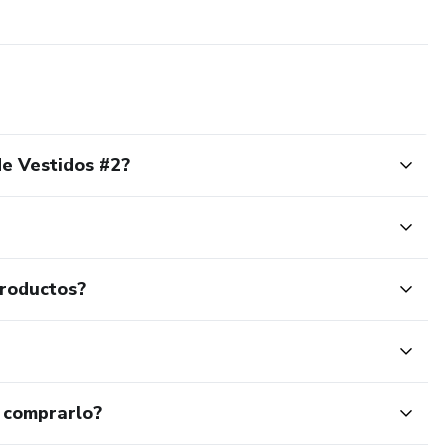
e Vestidos #2?
productos?
 comprarlo?