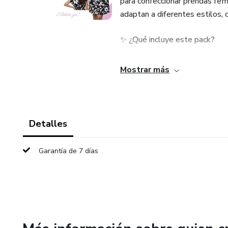
para confeccionar prendas fem
adaptan a diferentes estilos,
✨ ¿Qué incluye este pack?
✔️ 3 modelos de vestidos mo
Mostrar más
✔️ Silueta suelta y favorecedo
✔️ Largo sobre la rodilla
Detalles
✔️ Mangas cortas estilo quim
Garantía de 7 días
✔️ Moldes listos para imprimir
✔️ 7 tallas incluidas: XS, S, M
🧵 Telas recomendadas: