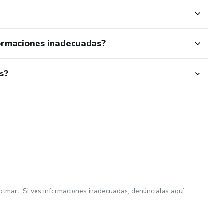
ormaciones inadecuadas?
s?
otmart. Si ves informaciones inadecuadas,
denúncialas aquí