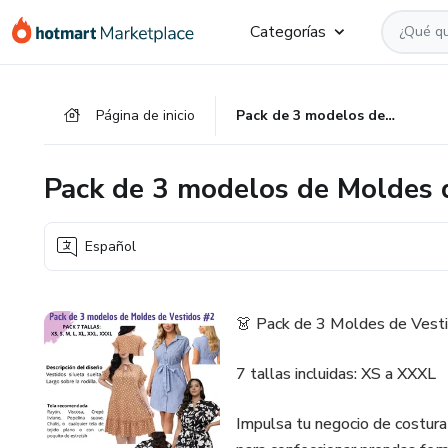
Ir
Ir
Ir
Categorías
al
a
al
contenido
la
pie
principal
página
de
Página de inicio
Pack de 3 modelos de Moldes de Vestidos #2
de
página
pago
Pack de 3 modelos de Moldes 
Español
👗 Pack de 3 Moldes de Vesti
7 tallas incluidas: XS a XXXL
Impulsa tu negocio de costura