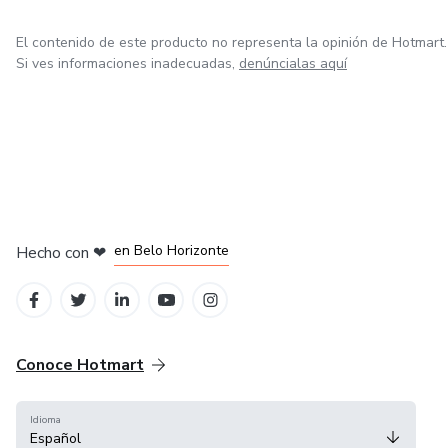
El contenido de este producto no representa la opinión de Hotmart.
Si ves informaciones inadecuadas,
denúncialas aquí
en Ciudad de México
en Bogotá
en Amsterdam
en Madrid
en Belo Horizonte
Hecho con
❤
Conoce Hotmart
Idioma
Español