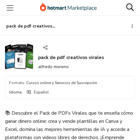
Ir
Ir
Ir
al
a
al
contenido
la
pie
principal
página
de
pack de pdf creativos virales
de
página
pago
pack de pdf creativos virales
alfredo moreno
Formato
:
Cursos online y Servicios de Suscripción
Idioma
:
Español
📚 Descubre el Pack de PDFs Virales que te enseña cómo
ganar dinero online: crea y vende plantillas en Canva y
Excel, domina las mejores herramientas de IA y accede a
plataformas con videos libres de derechos. ¡Emprende