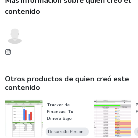
Más información sobre quien creó el
contenido
Otros productos de quien creó este
contenido
Tracker de
P
Finanzas: Tu
Dinero Bajo
Control
Desarrollo Personal