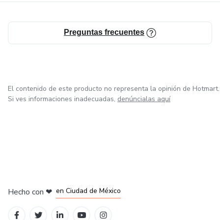
Preguntas frecuentes
El contenido de este producto no representa la opinión de Hotmart.
Si ves informaciones inadecuadas,
denúncialas aquí
en Bogotá
en Amsterdam
en Madrid
en Ciudad de México
Hecho con
❤
en Belo Horizonte