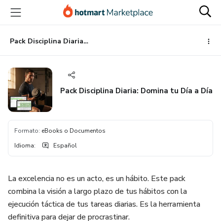
Ir
Ir
Ir
al
a
al
contenido
la
pie
principal
página
de
Pack Disciplina Diaria: Domina tu Día a Día
de
página
pago
Pack Disciplina Diaria: Domina tu Día a Día
Formato
:
eBooks o Documentos
Idioma
:
Español
La excelencia no es un acto, es un hábito. Este pack
combina la visión a largo plazo de tus hábitos con la
ejecución táctica de tus tareas diarias. Es la herramienta
definitiva para dejar de procrastinar.