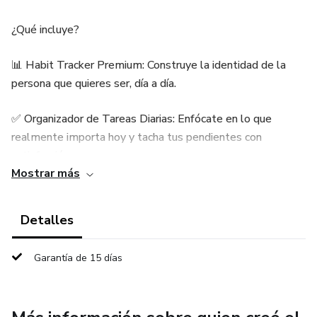
¿Qué incluye?
📊 Habit Tracker Premium: Construye la identidad de la
persona que quieres ser, día a día.
✅ Organizador de Tareas Diarias: Enfócate en lo que
realmente importa hoy y tacha tus pendientes con
satisfacción.
Mostrar más
Beneficios: ✅ Alinea tus acciones diarias con tus metas de
vida. ✅ Diseño minimalista que elimina el ruido mental. ✅
Detalles
Ahorra comprando el pack conjunto.
Garantía de 15 días
🚀 Conquista tu día, conquista tu vida.