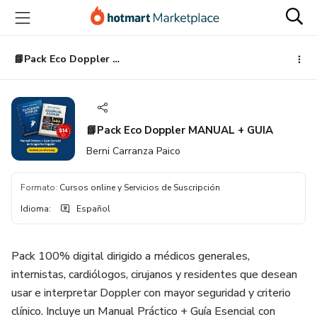
Ir
Ir
Ir
al
a
al
contenido
la
pie
principal
página
de
📘Pack Eco Doppler MANUAL + GUIA
de
página
pago
📘Pack Eco Doppler MANUAL + GUIA
Berni Carranza Paico
Formato
:
Cursos online y Servicios de Suscripción
Idioma
:
Español
Pack 100% digital dirigido a médicos generales,
internistas, cardiólogos, cirujanos y residentes que desean
usar e interpretar Doppler con mayor seguridad y criterio
clínico. Incluye un Manual Práctico + Guía Esencial con