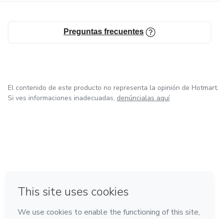
Preguntas frecuentes
El contenido de este producto no representa la opinión de Hotmart.
Si ves informaciones inadecuadas,
denúncialas aquí
en Ciudad de México
en Bogotá
en Amsterdam
en Madrid
en Belo Horizonte
Hecho con
❤