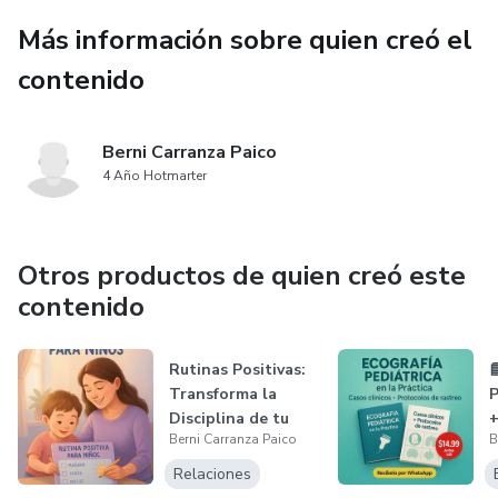
Más información sobre quien creó el
contenido
Berni Carranza Paico
4 Año Hotmarter
Otros productos de quien creó este
contenido
Rutinas Positivas:

Transforma la
P
Disciplina de tu
+
Berni Carranza Paico
B
Hijo
Relaciones