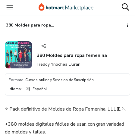
Ir
Ir
Ir
al
a
al
contenido
la
pie
principal
página
de
380 Moldes para ropa femenina
de
página
pago
380 Moldes para ropa femenina
Freddy Ynochea Duran
Formato
:
Cursos online y Servicios de Suscripción
Idioma
:
Español
⭐ Pack definitivo de Moldes de Ropa Femenina. 💁🏻‍♀️🧵🪡
+380 moldes digitales fáciles de usar, con gran variedad
de moldes y tallas.