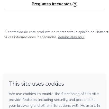
Preguntas frecuentes
El contenido de este producto no representa la opinión de Hotmart.
Si ves informaciones inadecuadas,
denúncialas aquí
en Ciudad de México
en Bogotá
en Amsterdam
en Madrid
en Belo Horizonte
Hecho con
❤