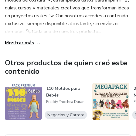
moldes de costura 🐾, estampados listos para imprimir 🎨,
guías, cursos y materiales creativos que transforman ideas
en proyectos reales. 💡 Con nosotros accedes a contenido
exclusivo, siempre disponible al instante, sin envíos ni
demoras. 🚀 Cada uno de nuestros producto...
Mostrar más
Otros productos de quien creó este
contenido
110 Moldes para
2
Bebés
Freddy Ynochea Duran
F
Negocios y Carrera