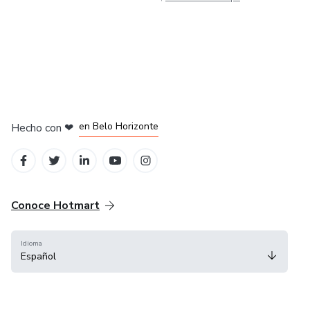
en Ciudad de México
en Bogotá
en Amsterdam
en Madrid
en Belo Horizonte
Hecho con
❤
Conoce Hotmart
Idioma
Español