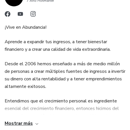
7 Año Hotmarter
¡Vive en Abundancia!
Aprende a expandir tus ingresos, a tener bienestar
financiero y a crear una calidad de vida extraordinaria.
Desde el 2006 hemos enseñado a más de medio millón
de personas a crear múltiples fuentes de ingresos a invertir
su dinero con alta rentabilidad y a tener emprendimientos
altamente exitosos.
Entendimos que el crecimiento personal es ingrediente
esencial del crecimiento financiero, entonces hicimos del
apoyo a la expansión del ser para elevar el bienestar
Mostrar más
financiero, nuestro propósito de vida.