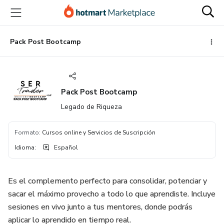
Ir
Ir
Ir
al
a
al
contenido
la
pie
principal
página
de
Pack Post Bootcamp
de
página
pago
Pack Post Bootcamp
Legado de Riqueza
Formato
:
Cursos online y Servicios de Suscripción
Idioma
:
Español
Es el complemento perfecto para consolidar, potenciar y
sacar el máximo provecho a todo lo que aprendiste. Incluye
sesiones en vivo junto a tus mentores, donde podrás
aplicar lo aprendido en tiempo real.