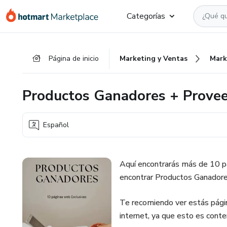
Ir
Ir
Ir
Categorías
al
a
al
contenido
la
pie
principal
página
de
Página de inicio
Marketing y Ventas
Mark
de
página
pago
Productos Ganadores + Provee
Español
Aquí encontrarás más de 10 p
encontrar Productos Ganadore
Te recomiendo ver estás págin
internet, ya que esto es cont