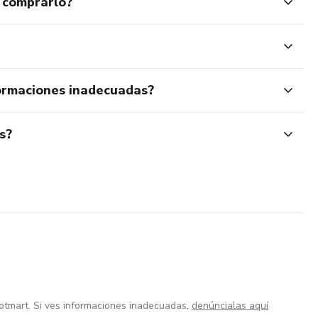
 comprarlo?
ormaciones inadecuadas?
s?
otmart. Si ves informaciones inadecuadas,
denúncialas aquí