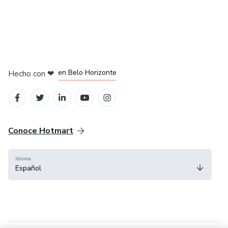
en Ciudad de México
en Bogotá
en Amsterdam
en Madrid
en Belo Horizonte
Hecho con
❤
Conoce Hotmart
Idioma
Español