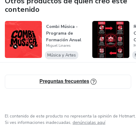
Otros productos de quien creó este
contenido
Combi Música -
Programa de
Formación Anual
Miguel Linares
M
Música y Artes
Preguntas frecuentes
El contenido de este producto no representa la opinión de Hotmart.
Si ves informaciones inadecuadas,
denúncialas aquí