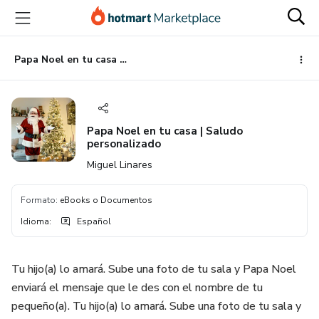
Ir
Ir
Ir
al
a
al
contenido
la
pie
principal
página
de
Papa Noel en tu casa | Saludo personalizado
de
página
pago
Papa Noel en tu casa | Saludo
personalizado
Miguel Linares
Formato
:
eBooks o Documentos
Idioma
:
Español
Tu hijo(a) lo amará. Sube una foto de tu sala y Papa Noel
enviará el mensaje que le des con el nombre de tu
pequeño(a). Tu hijo(a) lo amará. Sube una foto de tu sala y