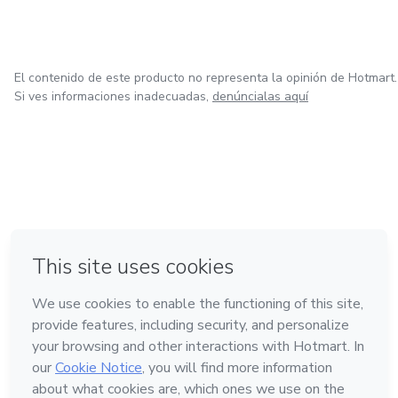
El contenido de este producto no representa la opinión de Hotmart.
Si ves informaciones inadecuadas,
denúncialas aquí
en Ciudad de México
en Bogotá
en Amsterdam
en Madrid
en Belo Horizonte
Hecho con
❤
Conoce Hotmart