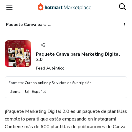
Ir
Ir
Ir
al
a
al
contenido
la
pie
principal
página
de
Paquete Canva para Marketing Digital 2.0
de
página
pago
Paquete Canva para Marketing Digital
2.0
Feed Autêntico
Formato
:
Cursos online y Servicios de Suscripción
Idioma
:
Español
¡Paquete Marketing Digital 2.0 es un paquete de plantillas
completo para ti que estás empezando en Instagram!
Contiene más de 600 plantillas de publicaciones de Canva