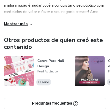
minha missão é ajudar você a conquistar o seu público com
conteúdos de valor e fazer o seu negócio crescer! Amo
usar o canva para o desenvolvimento das minhas artes e
Mostrar más
foi ai que nasceu o Canva Pack Feed Autêntico, o canva é
uma maneira descomplicada para você fazer o seu
conteúdo e com o nosso o nosso Pack é combo P E R F E I
Otros productos de quien creó este
T O ❤️!
contenido
Canva Pack Nail
C
Design
d
Feed Autêntico
F
Diseño
Preguntas frecuentes