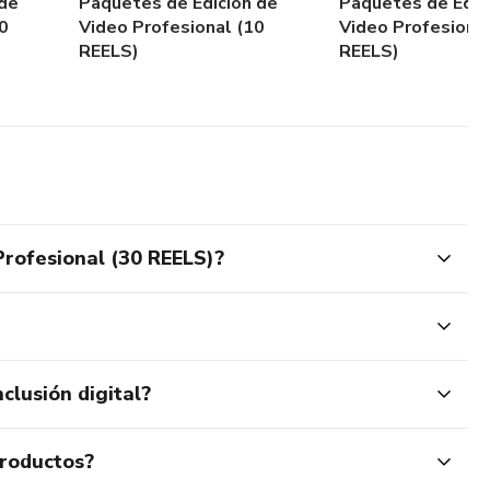
 de
Paquetes de Edición de
Paquetes de Edic
0
Video Profesional (10
Video Profesional
REELS)
REELS)
Profesional (30 REELS)?
clusión digital?
productos?