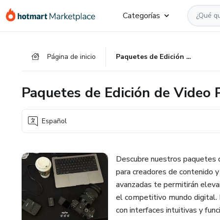
Ir
Ir
Ir
Categorías
al
a
al
contenido
la
pie
principal
página
de
Página de inicio
Paquetes de Edición de Video Profesional (30 REELS)
de
página
pago
Paquetes de Edición de Video 
Español
Descubre nuestros paquetes d
para creadores de contenido y
avanzadas te permitirán elevar
el competitivo mundo digital.
con interfaces intuitivas y fun