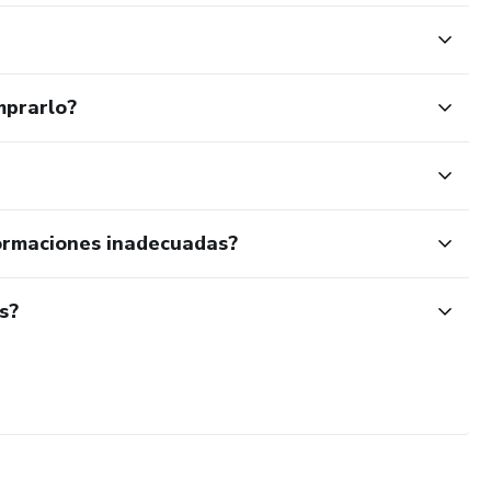
mprarlo?
ormaciones inadecuadas?
s?