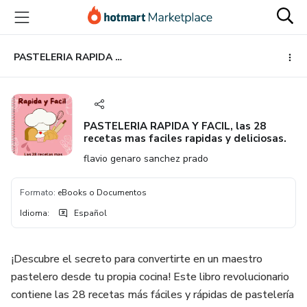
Ir
Ir
Ir
al
a
al
contenido
la
pie
principal
página
de
PASTELERIA RAPIDA Y FACIL, las 28 recetas mas faciles rapidas y deliciosas.
de
página
pago
PASTELERIA RAPIDA Y FACIL, las 28
recetas mas faciles rapidas y deliciosas.
flavio genaro sanchez prado
Formato
:
eBooks o Documentos
Idioma
:
Español
¡Descubre el secreto para convertirte en un maestro
pastelero desde tu propia cocina! Este libro revolucionario
contiene las 28 recetas más fáciles y rápidas de pastelería