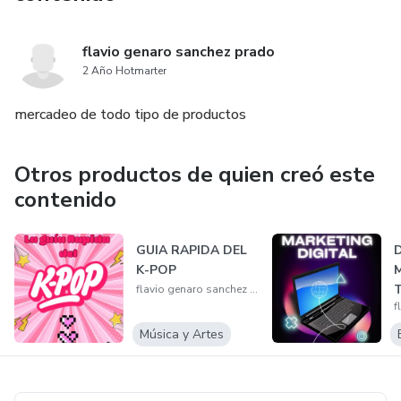
flavio genaro sanchez prado
2 Año Hotmarter
mercadeo de todo tipo de productos
Otros productos de quien creó este
contenido
GUIA RAPIDA DEL
D
K-POP
M
T
flavio genaro sanchez prado
G
Música y Artes