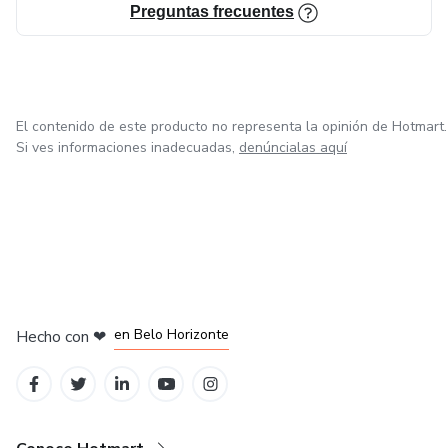
Preguntas frecuentes
El contenido de este producto no representa la opinión de Hotmart.
Si ves informaciones inadecuadas,
denúncialas aquí
en Ciudad de México
en Bogotá
en Amsterdam
en Madrid
en Belo Horizonte
Hecho con
❤