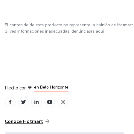
El contenido de este producto no representa la opinión de Hotmart.
Si ves informaciones inadecuadas,
denúncialas aquí
en Ciudad de México
en Bogotá
en Amsterdam
en Madrid
en Belo Horizonte
Hecho con
❤
Conoce Hotmart