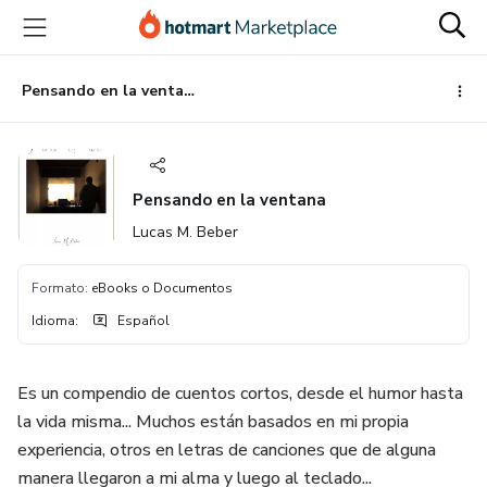
Ir
Ir
Ir
al
a
al
contenido
la
pie
principal
página
de
Pensando en la ventana
de
página
pago
Pensando en la ventana
Lucas M. Beber
Formato
:
eBooks o Documentos
Idioma
:
Español
Es un compendio de cuentos cortos, desde el humor hasta
la vida misma... Muchos están basados en mi propia
experiencia, otros en letras de canciones que de alguna
manera llegaron a mi alma y luego al teclado...