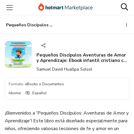
Ir
Ir
Ir
al
a
al
contenido
la
pie
principal
página
de
Pequeños Discípulos Aventuras de Amor y Aprendizaje: Ebook infantil cristiano con lecciones y bonitas ilustraciones
de
página
pago
Pequeños Discípulos Aventuras de Amor
y Aprendizaje: Ebook infantil cristiano con
lecciones y bonitas ilustraciones
Samuel David Huallpa Solsol
Formato
:
eBooks o Documentos
Idioma
:
Español
¡Bienvenidos a 'Pequeños Discípulos: Aventuras de Amor y
Aprendizaje'! Este libro está diseñado especialmente para
niños, ofreciendo valiosas lecciones de fe y amor en un