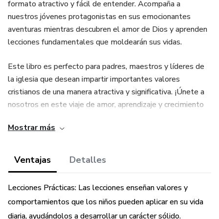
formato atractivo y fácil de entender. Acompaña a
nuestros jóvenes protagonistas en sus emocionantes
aventuras mientras descubren el amor de Dios y aprenden
lecciones fundamentales que moldearán sus vidas.
Este libro es perfecto para padres, maestros y líderes de
la iglesia que desean impartir importantes valores
cristianos de una manera atractiva y significativa. ¡Únete a
nosotros en este viaje de amor, aprendizaje y crecimiento
espiritual!
Mostrar más
Número de páginas
Ventajas
Detalles
33 páginas
Lecciones Prácticas: Las lecciones enseñan valores y
Idioma
comportamientos que los niños pueden aplicar en su vida
Español
diaria, ayudándolos a desarrollar un carácter sólido.