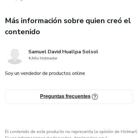
Dimensiones
Más información sobre quien creó el
8.5 x 11 pulgadas
contenido
Samuel David Huallpa Solsol
4 Año Hotmarter
Soy un vendedor de productos online
Preguntas frecuentes
El contenido de este producto no representa la opinión de Hotmart.