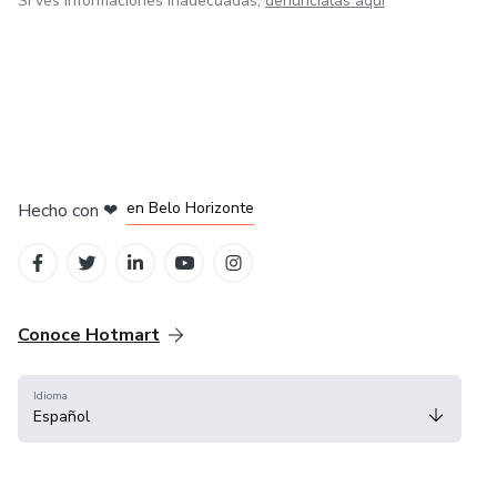
Si ves informaciones inadecuadas,
denúncialas aquí
en Ciudad de México
en Bogotá
en Amsterdam
en Madrid
en Belo Horizonte
Hecho con
❤
Conoce Hotmart
Idioma
Español